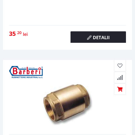
35
20
lei
DETALII