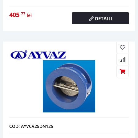
405
77
lei
DETALII
COD: AYVCV25DN125