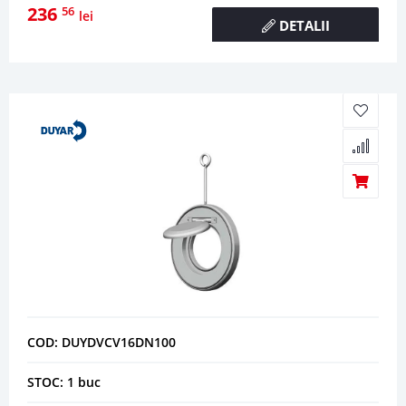
236
56
lei
DETALII
COD: DUYDVCV16DN100
STOC: 1 buc