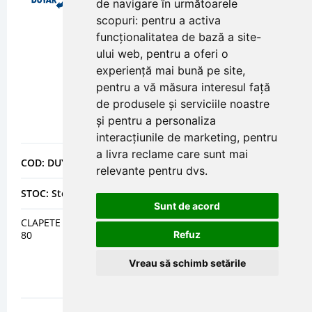
de navigare în următoarele
scopuri:
pentru a activa
funcționalitatea de bază a site-
ului web
,
pentru a oferi o
experiență mai bună pe site
,
pentru a vă măsura interesul față
de produsele și serviciile noastre
și pentru a personaliza
interacțiunile de marketing
,
pentru
a livra reclame care sunt mai
COD: DUYDCKC16DN80
relevante pentru dvs
.
STOC: Stoc epuizat
Sunt de acord
CLAPETE DE RETINERE CU ARC, DUBLU DISC DCKC-16 DN
Refuz
80
Vreau să schimb setările