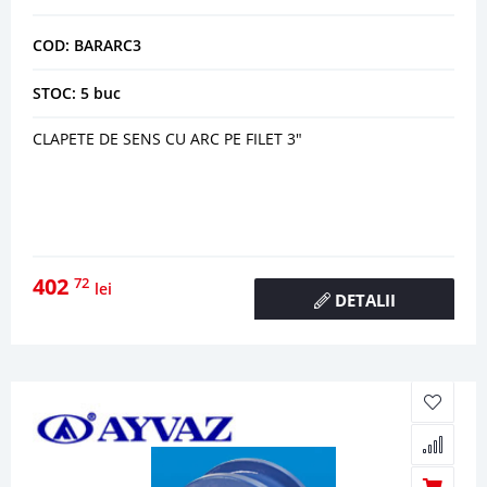
COD: BARARC3
STOC: 5 buc
CLAPETE DE SENS CU ARC PE FILET 3"
402
72
lei
DETALII