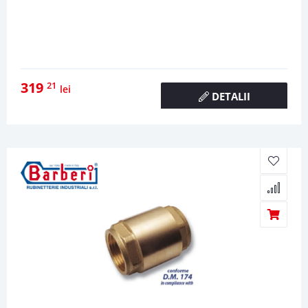
319
21
lei
DETALII