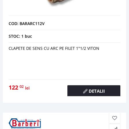
COD: BARARC112V
STOC: 1 buc
CLAPETE DE SENS CU ARC PE FILET 1"1/2 VITON
122
02
lei
DETALII