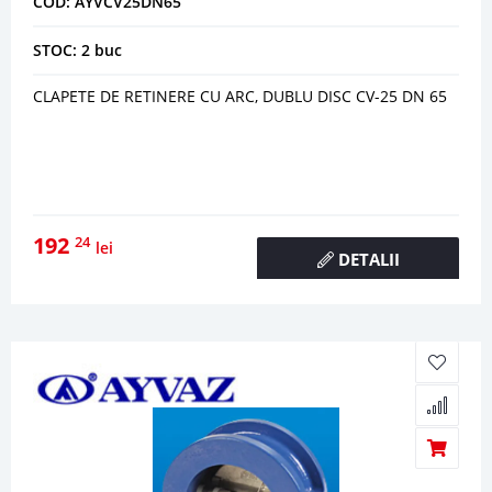
COD: AYVCV25DN65
STOC: 2 buc
CLAPETE DE RETINERE CU ARC, DUBLU DISC CV-25 DN 65
192
24
lei
DETALII