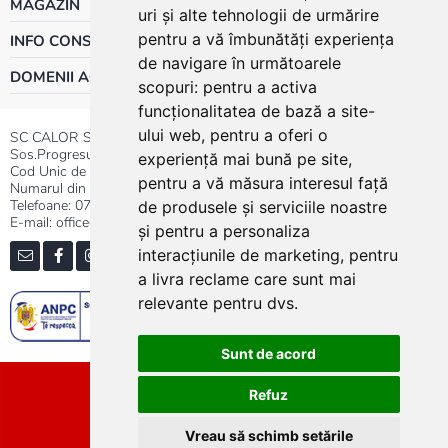
MAGAZIN
uri și alte tehnologii de urmărire
pentru a vă îmbunătăți experiența
INFO CONSUMATOR
de navigare în următoarele
DOMENII ACTIVITATE
scopuri:
pentru a activa
funcționalitatea de bază a site-
ului web
,
pentru a oferi o
SC CALOR SRL
Sos.Progresului nr.30-40, Sector 5, Bucuresti
experiență mai bună pe site
,
Cod Unic de Inregistrare: RO 3004724
pentru a vă măsura interesul față
Numarul din Registrul Comertului:J40/13176/1991
Telefoane:
0737.23.44.44
|
021.411.44.44
de produsele și serviciile noastre
E-mail: office@calor.ro
și pentru a personaliza
interacțiunile de marketing
,
pentru
a livra reclame care sunt mai
relevante pentru dvs
.
Sunt de acord
Sitemap
Refuz
Vreau să schimb setările