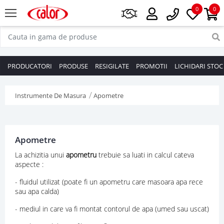
0
0
PRODUCATORI
PRODUSE
RESIGILATE
PROMOTII
LICHIDARI STOC
Instrumente De Masura
Apometre
Apometre
La achizitia unui
apometru
trebuie sa luati in calcul cateva
aspecte :
- fluidul utilizat (poate fi un apometru care masoara apa rece
sau apa calda)
- mediul in care va fi montat contorul de apa (umed sau uscat)