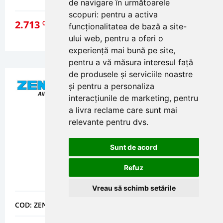
de navigare în următoarele
scopuri:
pentru a activa
2.713
01
lei
funcționalitatea de bază a site-
DETALII
ului web
,
pentru a oferi o
experiență mai bună pe site
,
pentru a vă măsura interesul față
de produsele și serviciile noastre
și pentru a personaliza
interacțiunile de marketing
,
pentru
a livra reclame care sunt mai
relevante pentru dvs
.
Sunt de acord
Refuz
Vreau să schimb setările
COD: ZENMULTIDATA25