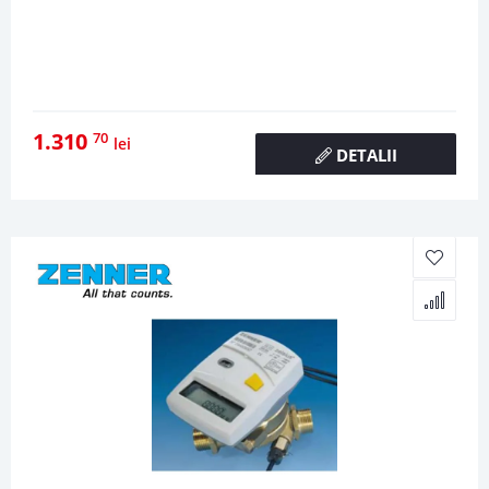
1.310
70
lei
DETALII