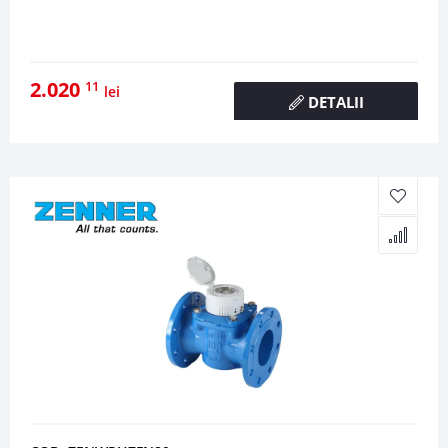
2.020
11
lei
DETALII