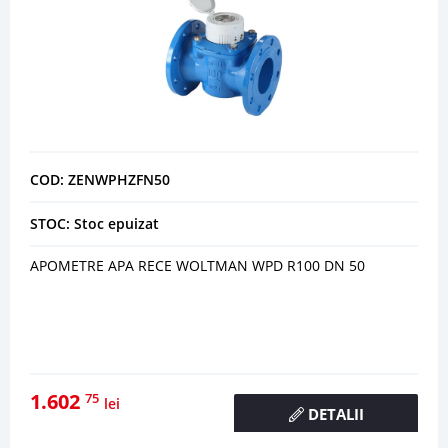
COD: ZENWPHZFN50
STOC: Stoc epuizat
APOMETRE APA RECE WOLTMAN WPD R100 DN 50
1.602
75
lei
DETALII