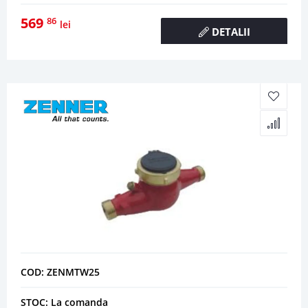
569
86
lei
DETALII
COD: ZENMTW25
STOC: La comanda