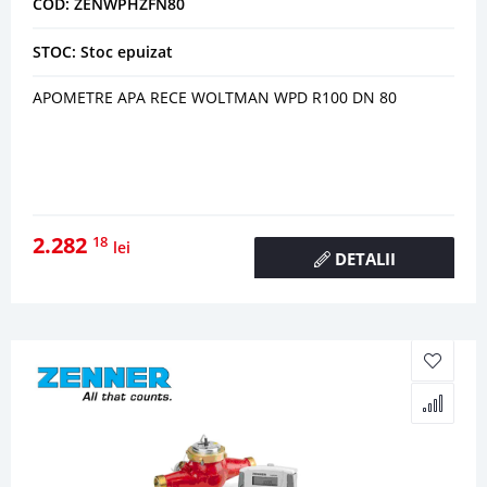
COD: ZENWPHZFN80
STOC: Stoc epuizat
APOMETRE APA RECE WOLTMAN WPD R100 DN 80
2.282
18
lei
DETALII