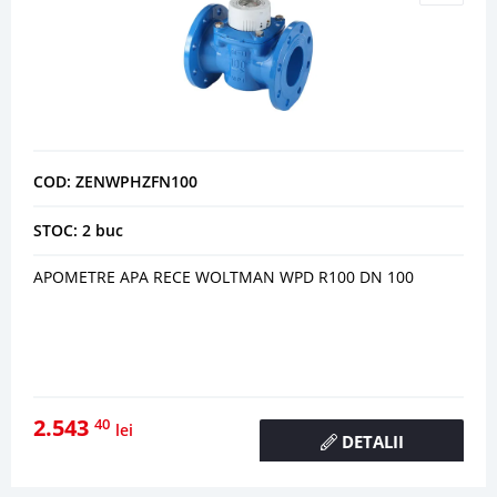
COD: ZENWPHZFN100
STOC: 2 buc
APOMETRE APA RECE WOLTMAN WPD R100 DN 100
2.543
40
lei
DETALII