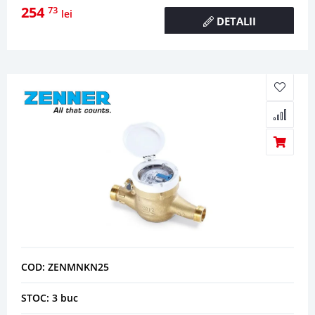
254
73
lei
DETALII
COD: ZENMNKN25
STOC: 3 buc