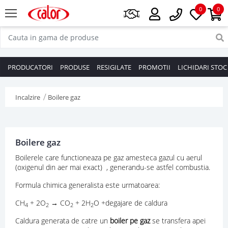
0
0
PRODUCATORI
PRODUSE
RESIGILATE
PROMOTII
LICHIDARI STOC
Incalzire
Boilere gaz
Boilere gaz
Boilerele care functioneaza pe gaz amesteca gazul cu aerul
(oxigenul din aer mai exact) , generandu-se astfel combustia.
Formula chimica generalista este urmatoarea:
CH
+ 2O
→ CO
+ 2H
O +degajare de caldura
4
2
2
2
Caldura generata de catre un
boiler pe gaz
se transfera apei