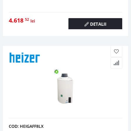
4.618
52
lei
DETALII
COD: HEIGAFF8LX