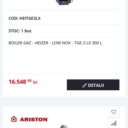
COD: HEITGE3LX
STOC: 1 buc
BOILER GAZ - HEIZER - LOW NOX - TGE-3 LX 300 L
16.548
89
lei
DETALII