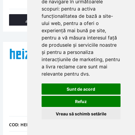
de navigare în următoarele
scopuri:
pentru a activa
funcționalitatea de bază a site-
DETALII
ului web
,
pentru a oferi o
experiență mai bună pe site
,
pentru a vă măsura interesul față
de produsele și serviciile noastre
și pentru a personaliza
interacțiunile de marketing
,
pentru
a livra reclame care sunt mai
relevante pentru dvs
.
Sunt de acord
Refuz
Vreau să schimb setările
COD: HEITGFN4