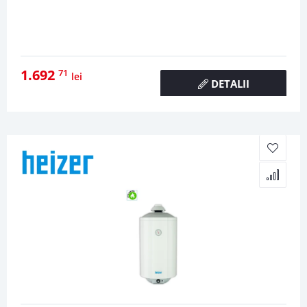
1.692
71
lei
DETALII