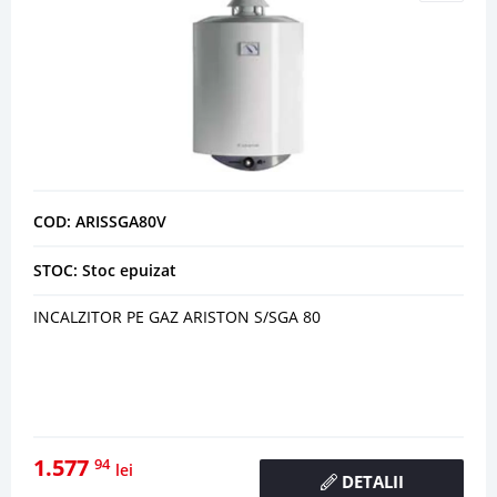
COD: ARISSGA80V
STOC: Stoc epuizat
INCALZITOR PE GAZ ARISTON S/SGA 80
1.577
94
lei
DETALII