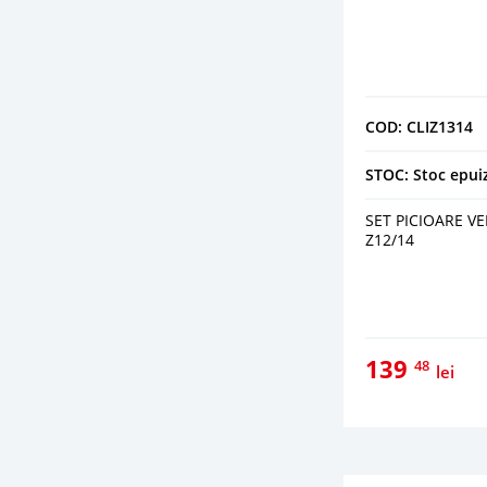
COD: CLIZ1314
STOC: Stoc epui
SET PICIOARE V
Z12/14
139
48
lei