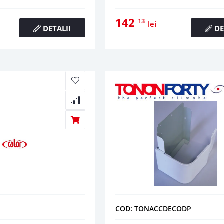
142
13
lei
DETALII
DE
COD: TONACCDECODP