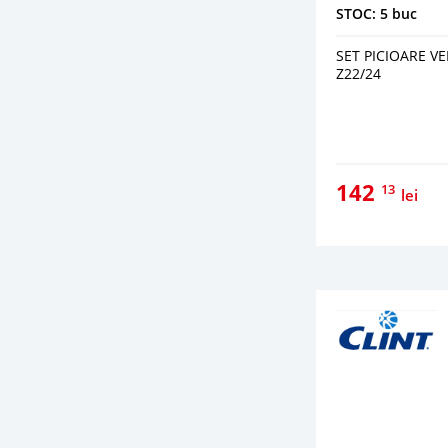
STOC: 5 buc
SET PICIOARE V
Z22/24
142
13
lei