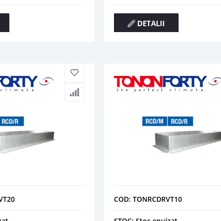
DETALII
VT20
COD: TONRCDRVT10
zat
STOC: Stoc epuizat