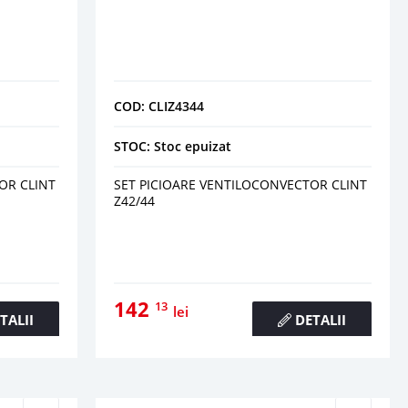
COD: CLIZ4344
STOC: Stoc epuizat
OR CLINT
SET PICIOARE VENTILOCONVECTOR CLINT
Z42/44
142
13
lei
TALII
DETALII