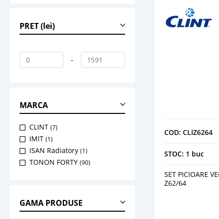
PRET (lei)
-
MARCA
CLINT
(7)
COD: CLIZ6264
IMIT
(1)
ISAN Radiatory
(1)
STOC: 1 buc
TONON FORTY
(90)
SET PICIOARE V
Z62/64
GAMA PRODUSE