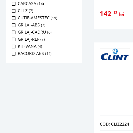
CARCASA
(14)
CLI-Z
(7)
142
13
lei
CUTIE-AMESTEC
(19)
GRILAJ-ABS
(7)
GRILAJ-CADRU
(6)
GRILAJ-REF
(7)
KIT-VANA
(4)
RACORD-ABS
(14)
RACORD-REF
(14)
REG-TURATIE
(1)
SET-PICIOARE
(2)
TAVA
(2)
COD: CLIZ2224