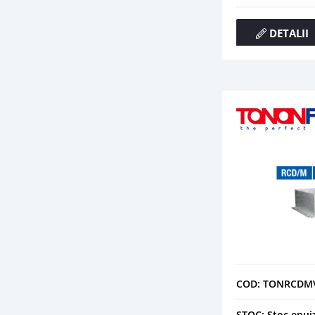
DETALII
COD: TONRCDM
STOC: Stoc epui