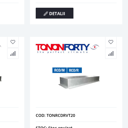
DETALII
COD: TONRCDRVT20
STOC: Stoc epuizat