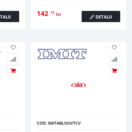
142
13
lei
TALII
DETALII
COD: IMITABLOUVTCV