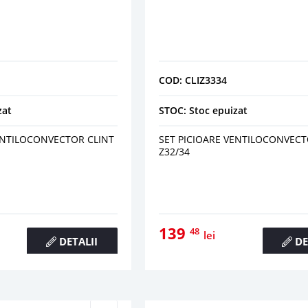
COD: CLIZ3334
zat
STOC: Stoc epuizat
ENTILOCONVECTOR CLINT
SET PICIOARE VENTILOCONVECT
Z32/34
139
48
lei
DETALII
DE