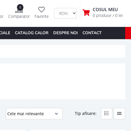
0
COSUL MEU
0 produse
/ 0 lei
tor
Comparator
Favorite
CIALE
CATALOG CALOR
DESPRE NOI
CONTACT
Tip afisare: