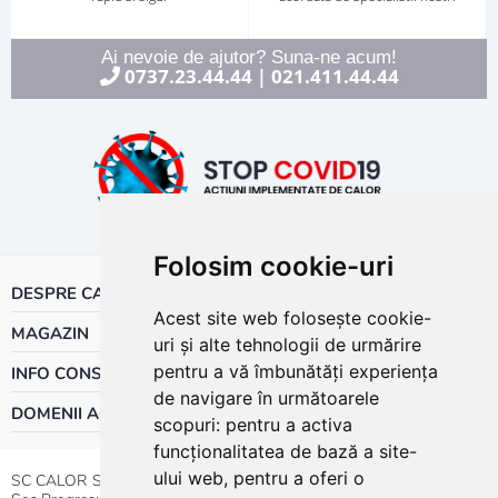
Ai nevoie de ajutor? Suna-ne acum!
0737.23.44.44
021.411.44.44
|
Folosim cookie-uri
DESPRE CALOR
Acest site web folosește cookie-
MAGAZIN
uri și alte tehnologii de urmărire
pentru a vă îmbunătăți experiența
INFO CONSUMATOR
de navigare în următoarele
DOMENII ACTIVITATE
scopuri:
pentru a activa
funcționalitatea de bază a site-
ului web
,
pentru a oferi o
SC CALOR SRL