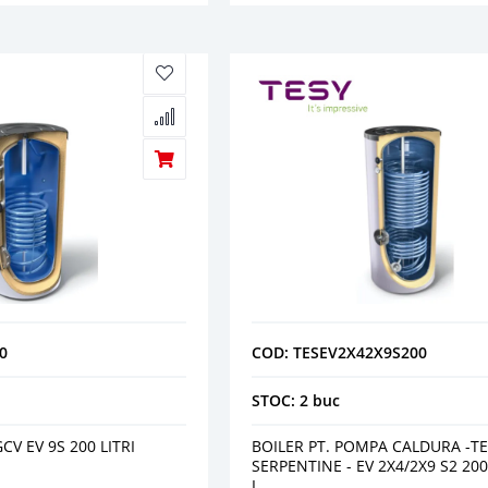
0
COD: TESEV2X42X9S200
STOC: 2 buc
CV EV 9S 200 LITRI
BOILER PT. POMPA CALDURA -TES
SERPENTINE - EV 2X4/2X9 S2 200
L