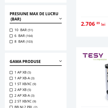
PRESIUNE MAX DE LUCRU
(BAR)
2.706
89
lei
10 BAR
(51)
6 BAR
(164)
8 BAR
(103)
GAMA PRODUSE
1 AP XB
(5)
1 AP XB-A
(3)
1 ST XB/XC
(9)
2 AP XB
(5)
2 AP XB-A
(3)
2 ST XB/XC
(9)
BB NL2 PRL
(2)