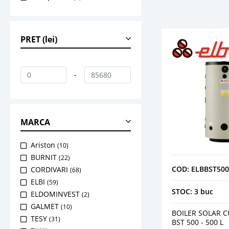
PRET (lei)
-
MARCA
Ariston
(10)
BURNIT
(22)
COD: ELBBST500
CORDIVARI
(68)
ELBI
(59)
STOC: 3 buc
ELDOMINVEST
(2)
GALMET
(10)
BOILER SOLAR CU
TESY
(31)
BST 500 - 500 L