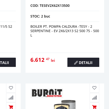
COD: TESEV2X62X13500
STOC: 2 buc
11/5 S2
BOILER PT. POMPA CALDURA -TESY - 2
SERPENTINE - EV 2X6/2X13 S2 500 75 - 500
L
6.612
47
lei
TALII
DETALII