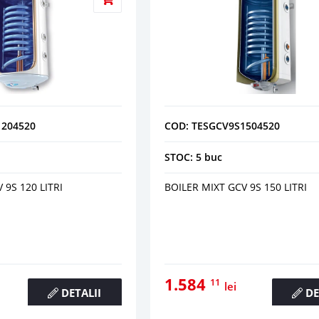
1204520
COD: TESGCV9S1504520
STOC: 5 buc
 9S 120 LITRI
BOILER MIXT GCV 9S 150 LITRI
1.584
11
lei
DETALII
DE