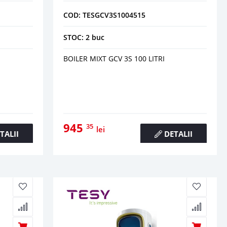
COD: TESGCV3S1004515
STOC: 2 buc
BOILER MIXT GCV 3S 100 LITRI
945
35
lei
TALII
DETALII