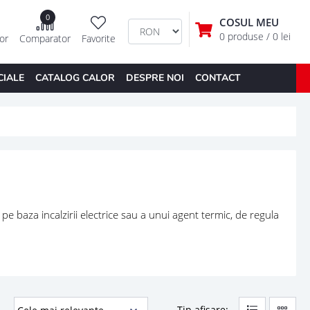
0
COSUL MEU
0 produse
/ 0 lei
tor
Comparator
Favorite
CIALE
CATALOG CALOR
DESPRE NOI
CONTACT
e baza incalzirii electrice sau a unui agent termic, de regula
Tip afisare: