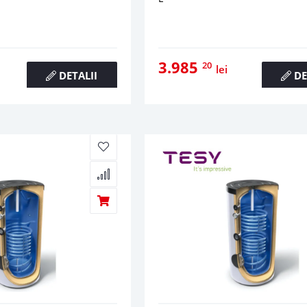
3.985
20
lei
DETALII
DE