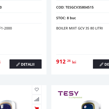
0
COD: TESGCV3S804515
STOC: 8 buc
F1-2000
BOILER MIXT GCV 3S 80 LITRI
912
26
i
lei
DETALII
DE