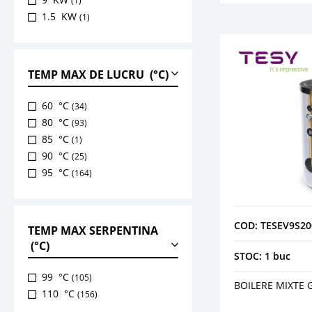
(1)
1.5 KW
(1)
TEMP MAX DE LUCRU (°C)
60 °C
(34)
80 °C
(93)
85 °C
(1)
90 °C
(25)
95 °C
(164)
COD: TESEV9S20
TEMP MAX SERPENTINA
(°C)
STOC: 1 buc
99 °C
(105)
BOILERE MIXTE G
110 °C
(156)