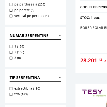
pe pardoseala
(255)
COD: ELBBF1200
pe perete
(6)
vertical pe perete
(11)
STOC: 1 buc
BOILER SOLAR B
NUMAR SERPENTINE
1
(199)
2
(106)
3
(8)
28.201
42
le
TIP SERPENTINA
extractibila
(130)
fixa
(183)