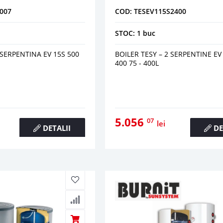
007
COD: TESEV115S2400
STOC: 1 buc
 SERPENTINA EV 15S 500
BOILER TESY – 2 SERPENTINE EV 
400 75 - 400L
5.056
07
lei
DETALII
DE