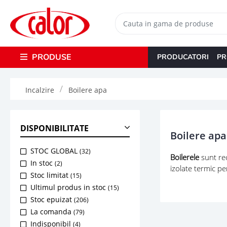
PRODUSE
PRODUCATORI
PR
Incalzire
Boilere apa
DISPONIBILITATE
Boilere apa
STOC GLOBAL
(32)
Boilerele
sunt rec
In stoc
(2)
izolate termic pe
Stoc limitat
(15)
Ultimul produs in stoc
(15)
Stoc epuizat
(206)
La comanda
(79)
Indisponibil
(4)