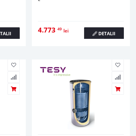
4.773
49
lei
TALII
DETALII