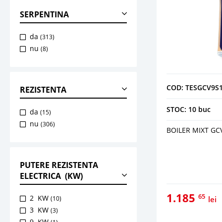
SERPENTINA
da
(313)
nu
(8)
COD: TESGCV9S
REZISTENTA
STOC: 10 buc
da
(15)
nu
(306)
BOILER MIXT GCV
PUTERE REZISTENTA
ELECTRICA (KW)
1.185
65
2 KW
(10)
lei
3 KW
(3)
9 KW