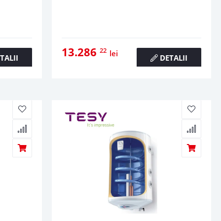
13.286
22
lei
TALII
DETALII