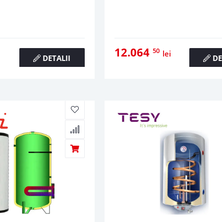
12.064
50
lei
DETALII
DE