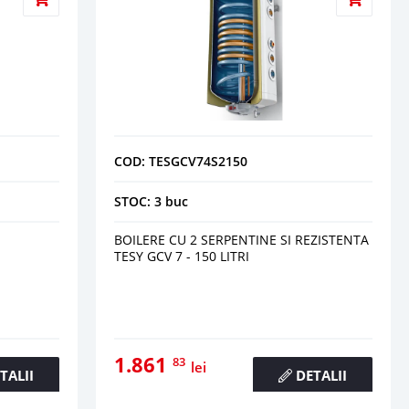
COD: TESGCV74S2150
STOC: 3 buc
BOILERE CU 2 SERPENTINE SI REZISTENTA
TESY GCV 7 - 150 LITRI
1.861
83
lei
TALII
DETALII