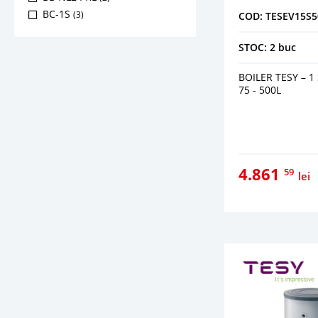
BC-1S
(3)
COD: TESEV15S5
BC-2S
(3)
STOC: 2 buc
BDR
(4)
BF-1
(4)
BOILER TESY – 1
BF-2
(4)
75 - 500L
BF-3
(4)
BIS
(4)
BRMV
(4)
BRV
(7)
BRX
(9)
4.861
59
lei
BSH
(4)
BSIR
(9)
BSM
(7)
BSP
(6)
BSPT
(4)
BSR
(9)
BST
(9)
BSV
(4)