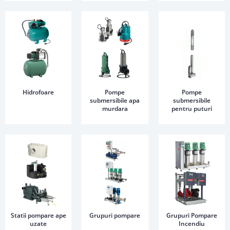
Hidrofoare
Pompe
Pompe
submersibile apa
submersibile
murdara
pentru puturi
Statii pompare ape
Grupuri pompare
Grupuri Pompare
uzate
Incendiu