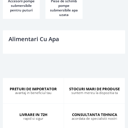
Accesorii pompe
Piese de schimb
submersibile
pompe
pentru puturi
submersibile apa
uzata
Alimentari Cu Apa
PRETURI DE IMPORTATOR
STOCURI MARI DE PRODUSE
avantaj in beneficiul tau
suntem mereu la dispozitia ta
LIVRARE IN 72H
CONSULTANTA TEHNICA
rapid si sigur
acordata de specialistii nostri