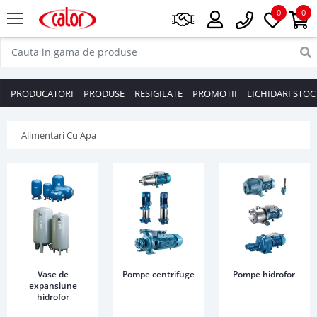
0
0
PRODUCATORI
PRODUSE
RESIGILATE
PROMOTII
LICHIDARI STOC
Alimentari Cu Apa
Vase de
Pompe centrifuge
Pompe hidrofor
expansiune
hidrofor