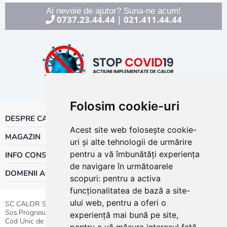
Ai nevoie de ajutor? Suna-ne acum!
0737.23.44.44
021.411.44.44
|
Folosim cookie-uri
DESPRE CALOR
Acest site web folosește cookie-
MAGAZIN
uri și alte tehnologii de urmărire
pentru a vă îmbunătăți experiența
INFO CONSUMATOR
de navigare în următoarele
DOMENII ACTIVITATE
scopuri:
pentru a activa
funcționalitatea de bază a site-
ului web
,
pentru a oferi o
SC CALOR SRL
Sos.Progresului nr.30-40, Sector 5, Bucuresti
experiență mai bună pe site
,
Cod Unic de Inregistrare: RO 3004724