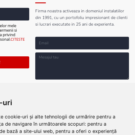
Firma noastra activeaza in domeniul instalatiilor
din 1991, cu un portofoliu impresionant de clienti
si lucrari executate in 25 ani de experienta.
elor mele
ermenii si
ca privind
sonal.
CITESTE
!
Sunt de acord cu prelucrarea datelor mele
personale mai sus solicitate, cu Termenii si
Conditiile de Utilizare si cu Politica privind
Protectia Datelor cu Caracter Personal.
CITESTE
-uri
TERMENII SI CONDITIILE!
e cookie-uri și alte tehnologii de urmărire pentru a
TRIMITE MESAJ
ța de navigare în următoarele scopuri:
pentru a
 de bază a site-ului web
,
pentru a oferi o experiență