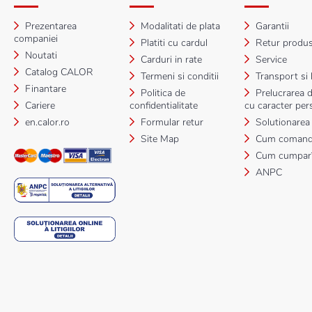
Prezentarea
Modalitati de plata
Garantii
companiei
Platiti cu cardul
Retur produ
Noutati
Carduri in rate
Service
Catalog CALOR
Termeni si conditii
Transport si l
Finantare
Politica de
Prelucrarea d
Cariere
confidentialitate
cu caracter per
en.calor.ro
Formular retur
Solutionarea li
Site Map
Cum comand
Cum cumpar
ANPC