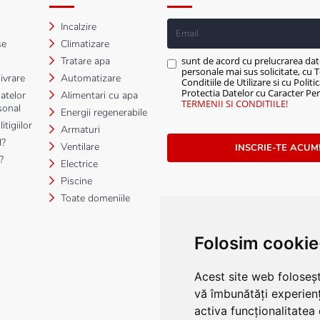
Incalzire
se
Climatizare
Tratare apa
sunt de acord cu prelucrarea dat
personale mai sus solicitate, cu T
ivrare
Automatizare
Conditiile de Utilizare si cu Politi
Protectia Datelor cu Caracter Per
atelor
Alimentari cu apa
TERMENII SI CONDITIILE!
sonal
Energii regenerabile
tigiilor
Armaturi
?
Ventilare
INSCRIE-TE ACUM
?
Electrice
Piscine
Toate domeniile
Folosim cookie
Acest site web foloseșt
vă îmbunătăți experien
activa funcționalitatea