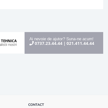
Ai nevoie de ajutor? Suna-ne acum!
 TEHNICA
0737.23.44.44
|
021.411.44.44
istii nostri
CONTACT