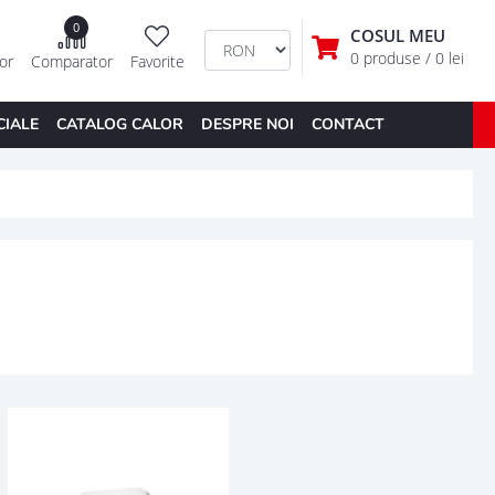
0
COSUL MEU
0 produse
/ 0 lei
tor
Comparator
Favorite
CIALE
CATALOG CALOR
DESPRE NOI
CONTACT