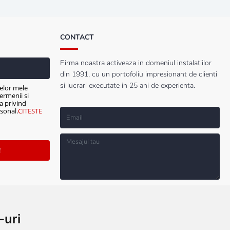
CONTACT
Firma noastra activeaza in domeniul instalatiilor
din 1991, cu un portofoliu impresionant de clienti
si lucrari executate in 25 ani de experienta.
elor mele
ermenii si
ca privind
sonal.
CITESTE
!
Sunt de acord cu prelucrarea datelor mele
personale mai sus solicitate, cu Termenii si
Conditiile de Utilizare si cu Politica privind
Protectia Datelor cu Caracter Personal.
CITESTE
-uri
TERMENII SI CONDITIILE!