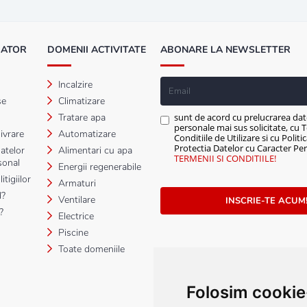
MATOR
DOMENII ACTIVITATE
ABONARE LA NEWSLETTER
Incalzire
se
Climatizare
Tratare apa
sunt de acord cu prelucrarea dat
personale mai sus solicitate, cu T
ivrare
Automatizare
Conditiile de Utilizare si cu Politi
Protectia Datelor cu Caracter Per
atelor
Alimentari cu apa
TERMENII SI CONDITIILE!
sonal
Energii regenerabile
tigiilor
Armaturi
?
Ventilare
INSCRIE-TE ACUM
?
Electrice
Piscine
Toate domeniile
Folosim cookie