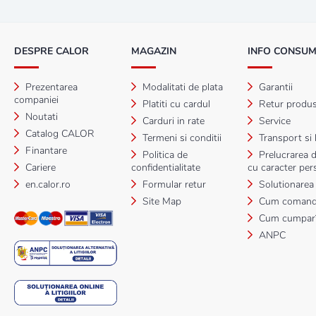
DESPRE CALOR
MAGAZIN
INFO CONSU
Prezentarea
Modalitati de plata
Garantii
companiei
Platiti cu cardul
Retur produ
Noutati
Carduri in rate
Service
Catalog CALOR
Termeni si conditii
Transport si l
Finantare
Politica de
Prelucrarea d
Cariere
confidentialitate
cu caracter per
en.calor.ro
Formular retur
Solutionarea li
Site Map
Cum comand
Cum cumpar
ANPC