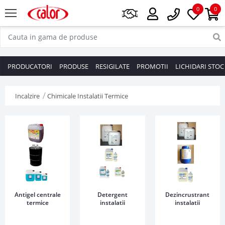
0
0
PRODUCATORI
PRODUSE
RESIGILATE
PROMOTII
LICHIDARI STOC
Incalzire
Chimicale Instalatii Termice
Antigel centrale
Detergent
Dezincrustrant
termice
instalatii
instalatii