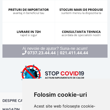
PRETURI DE IMPORTATOR
STOCURI MARI DE PRODUSE
avantaj in beneficiul tau
suntem mereu la dispozitia ta
LIVRARE IN 72H
CONSULTANTA TEHNICA
rapid si sigur
acordata de specialistii nostri
Ai nevoie de ajutor? Suna-ne acum!
0737.23.44.44
021.411.44.44
|
Folosim cookie-uri
DESPRE CALOR
Acest site web folosește cookie-
MAGAZIN