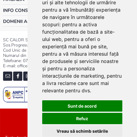
uri și alte tehnologii de urmărire
pentru a vă îmbunătăți experiența
INFO CONSUMATOR
de navigare în următoarele
DOMENII ACTIVITATE
scopuri:
pentru a activa
funcționalitatea de bază a site-
ului web
,
pentru a oferi o
SC CALOR SRL
Sos.Progresului nr.30-40, Sector 5, Bucuresti
experiență mai bună pe site
,
Cod Unic de Inregistrare: RO 3004724
pentru a vă măsura interesul față
Numarul din Registrul Comertului:J40/13176/1991
Telefoane:
0737.23.44.44
|
021.411.44.44
de produsele și serviciile noastre
E-mail: office@calor.ro
și pentru a personaliza
interacțiunile de marketing
,
pentru
a livra reclame care sunt mai
relevante pentru dvs
.
Sunt de acord
Sitemap
Refuz
Vreau să schimb setările