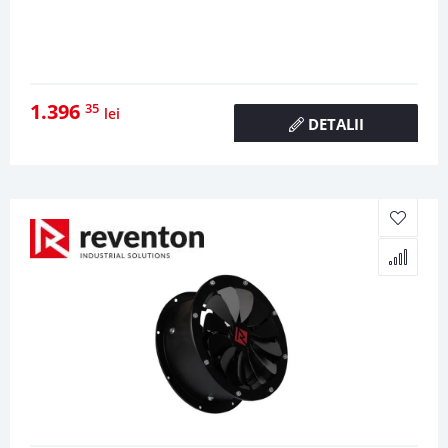
1.396
35
lei
DETALII