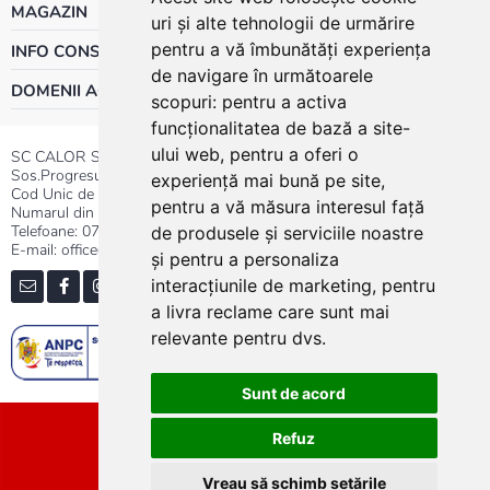
MAGAZIN
uri și alte tehnologii de urmărire
pentru a vă îmbunătăți experiența
INFO CONSUMATOR
de navigare în următoarele
DOMENII ACTIVITATE
scopuri:
pentru a activa
funcționalitatea de bază a site-
ului web
,
pentru a oferi o
SC CALOR SRL
Sos.Progresului nr.30-40, Sector 5, Bucuresti
experiență mai bună pe site
,
Cod Unic de Inregistrare: RO 3004724
pentru a vă măsura interesul față
Numarul din Registrul Comertului:J40/13176/1991
Telefoane:
0737.23.44.44
|
021.411.44.44
de produsele și serviciile noastre
E-mail: office@calor.ro
și pentru a personaliza
interacțiunile de marketing
,
pentru
a livra reclame care sunt mai
relevante pentru dvs
.
Sunt de acord
Sitemap
Refuz
Vreau să schimb setările