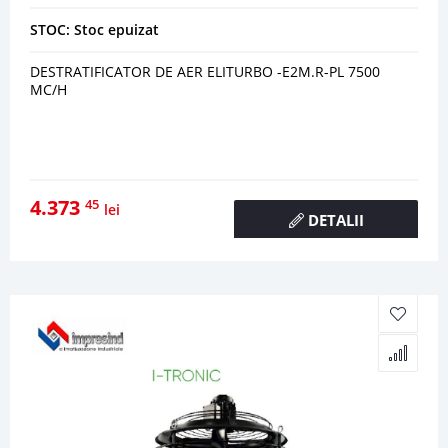
STOC: Stoc epuizat
DESTRATIFICATOR DE AER ELITURBO -E2M.R-PL 7500
MC/H
4.373
45
lei
DETALII