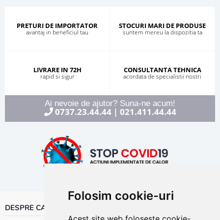
PRETURI DE IMPORTATOR
STOCURI MARI DE PRODUSE
avantaj in beneficiul tau
suntem mereu la dispozitia ta
LIVRARE IN 72H
CONSULTANTA TEHNICA
rapid si sigur
acordata de specialistii nostri
Ai nevoie de ajutor? Suna-ne acum!
0737.23.44.44
021.411.44.44
|
Folosim cookie-uri
DESPRE CALOR
Acest site web folosește cookie-