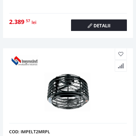
2.389
57
lei
DETALII
COD: IMPELT2MRPL