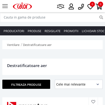
0
0
PRODUCATORI
PRODUSE
RESIGILATE
PROMOTII
LICHIDARI STOC
Ventilare
Destratificatoare aer
Destratificatoare aer
FILTREAZA PRODUSE