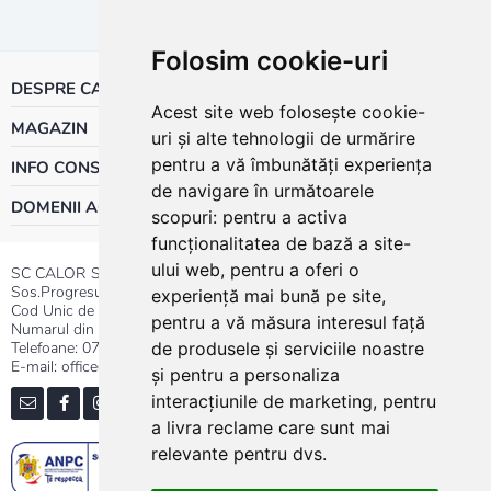
Folosim cookie-uri
DESPRE CALOR
Acest site web folosește cookie-
MAGAZIN
uri și alte tehnologii de urmărire
pentru a vă îmbunătăți experiența
INFO CONSUMATOR
de navigare în următoarele
DOMENII ACTIVITATE
scopuri:
pentru a activa
funcționalitatea de bază a site-
ului web
,
pentru a oferi o
SC CALOR SRL
Sos.Progresului nr.30-40, Sector 5, Bucuresti
experiență mai bună pe site
,
Cod Unic de Inregistrare: RO 3004724
pentru a vă măsura interesul față
Numarul din Registrul Comertului:J40/13176/1991
Telefoane:
0737.23.44.44
|
021.411.44.44
de produsele și serviciile noastre
E-mail: office@calor.ro
și pentru a personaliza
interacțiunile de marketing
,
pentru
a livra reclame care sunt mai
relevante pentru dvs
.