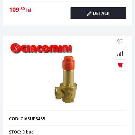
109
30
lei
DETALII
COD: GIASUP3435
STOC: 3 buc