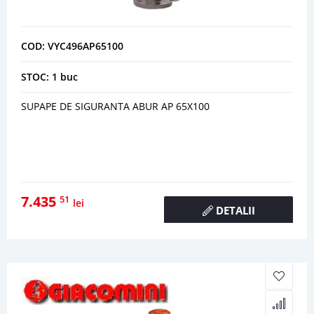
COD: VYC496AP65100
STOC: 1 buc
SUPAPE DE SIGURANTA ABUR AP 65X100
7.435
51
lei
DETALII