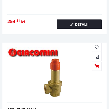
254
31
lei
DETALII