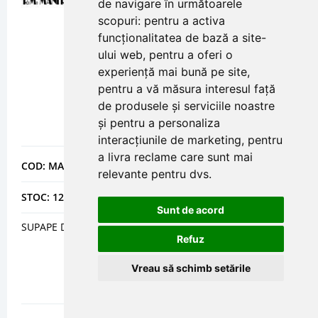
de navigare în următoarele
scopuri:
pentru a activa
funcționalitatea de bază a site-
ului web
,
pentru a oferi o
experiență mai bună pe site
,
pentru a vă măsura interesul față
de produsele și serviciile noastre
și pentru a personaliza
interacțiunile de marketing
,
pentru
a livra reclame care sunt mai
COD: MANSUP212
relevante pentru dvs
.
STOC: 12 buc
Sunt de acord
SUPAPE DE SIGURANTA TARABILE 2"1/2
Refuz
Vreau să schimb setările