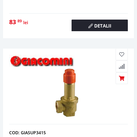
83
89
lei
DETALII
COD: GIASUP3415