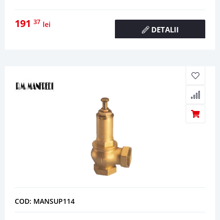
191
37
lei
DETALII
COD: MANSUP114