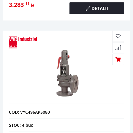
3.283
11
lei
DETALII
COD: VYC496AP5080
STOC: 4 buc