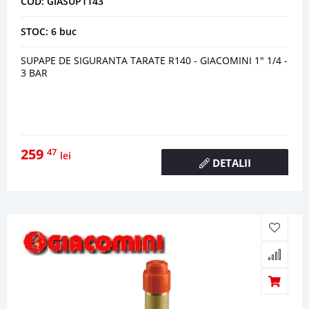
COD: GIASUP1143
STOC: 6 buc
SUPAPE DE SIGURANTA TARATE R140 - GIACOMINI 1" 1/4 -
3 BAR
259
47
lei
DETALII