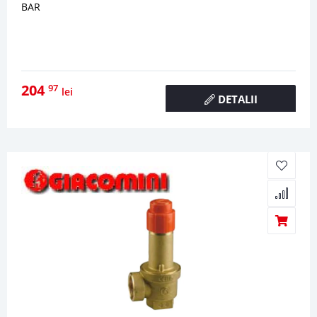
BAR
204
97
lei
DETALII