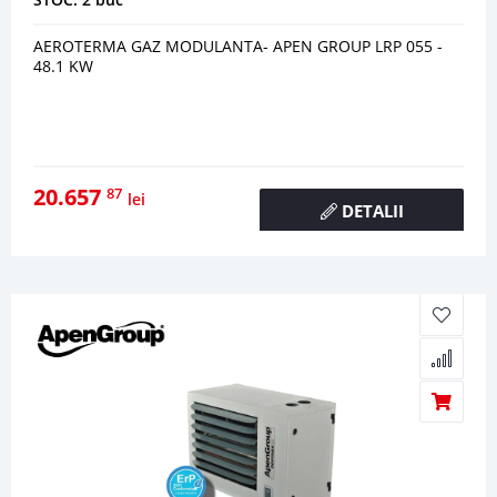
AEROTERMA GAZ MODULANTA- APEN GROUP LRP 055 -
48.1 KW
20.657
87
lei
DETALII