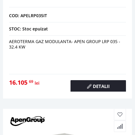
COD: APELRP035IT
STOC: Stoc epuizat
AEROTERMA GAZ MODULANTA- APEN GROUP LRP 035 -
32.4 KW
16.105
69
lei
DETALII