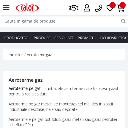
0
0
PRODUCATORI
PRODUSE
RESIGILATE
PROMOTII
LICHIDARI STOC
Incalzire
Aeroterme gaz
Aeroterme gaz
Aeroterme pe gaz
– sunt acele aeroterme care folosesc gazul
pentru a radia caldura
Aeroterma pe gaz metan se monteaza cel mai des in spatii
industriale deschise, hale sau depozite.
Aerotermele pe gaz pot folosi gazul metan sau gazul petrolier
lichefiat (GPL).