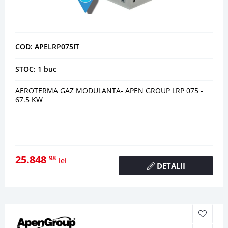
COD: APELRP075IT
STOC: 1 buc
AEROTERMA GAZ MODULANTA- APEN GROUP LRP 075 -
67.5 KW
25.848
98
lei
DETALII