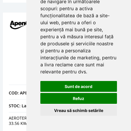
de navigare în următoarele
scopuri:
pentru a activa
funcționalitatea de bază a site-
ului web
,
pentru a oferi o
experiență mai bună pe site
,
pentru a vă măsura interesul față
de produsele și serviciile noastre
și pentru a personaliza
interacțiunile de marketing
,
pentru
a livra reclame care sunt mai
relevante pentru dvs
.
Sunt de acord
COD: APELK034
Refuz
STOC: La comanda
Vreau să schimb setările
AEROTERMA GAZ MODULANTA- APEN GROUP LK 034 -
33.56 KW