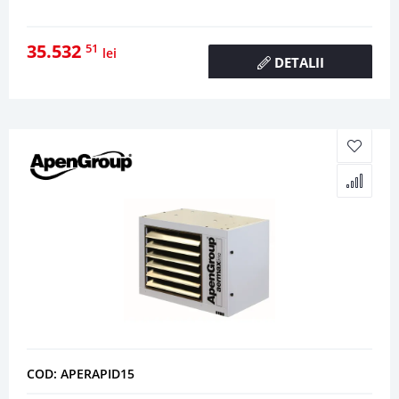
35.532
51
lei
DETALII
COD: APERAPID15