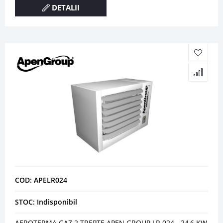
DETALII
COD: APELR024
STOC: Indisponibil
AEROTERMA GAZ 2 TREPTE APEN GROUP LR 024 - 24,6 KW