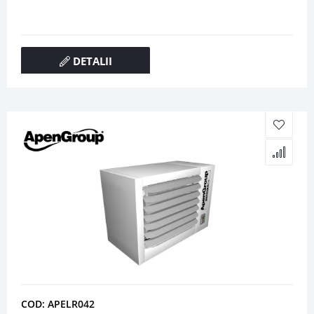
DETALII
COD: APELR042