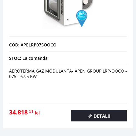
COD: APELRP075OOCO
STOC: La comanda
AEROTERMA GAZ MODULANTA- APEN GROUP LRP-OOCO -
075 - 67.5 KW
34.818
51
lei
DETALII