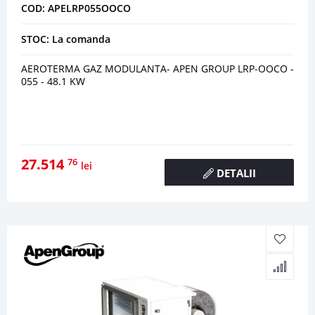
COD: APELRP055OOCO
STOC: La comanda
AEROTERMA GAZ MODULANTA- APEN GROUP LRP-OOCO -
055 - 48.1 KW
27.514
76
lei
DETALII