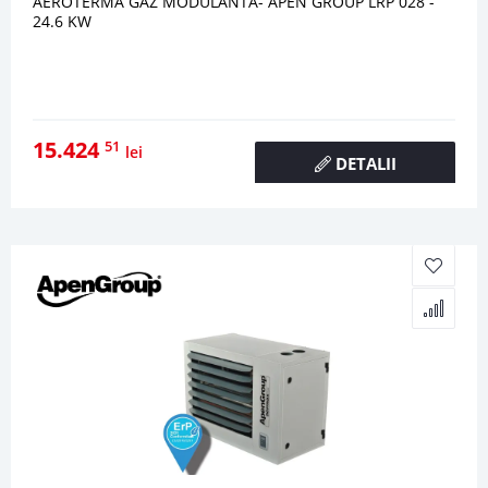
AEROTERMA GAZ MODULANTA- APEN GROUP LRP 028 -
24.6 KW
15.424
51
lei
DETALII