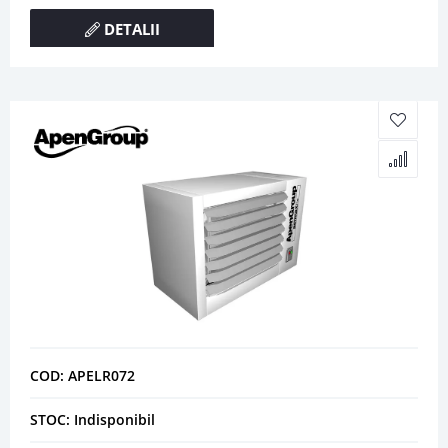
DETALII
COD: APELR072
STOC: Indisponibil