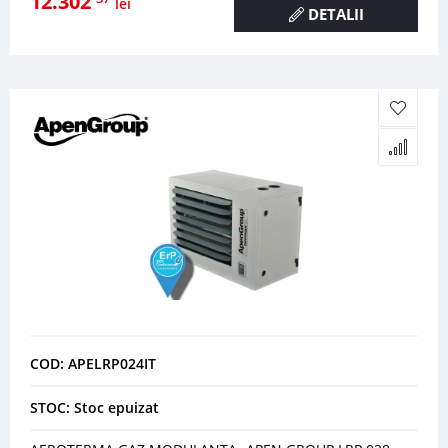
12.302
lei
DETALII
COD: APELRP024IT
STOC: Stoc epuizat