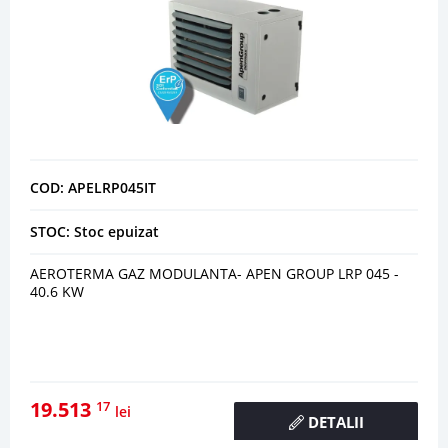
COD: APELRP045IT
STOC: Stoc epuizat
AEROTERMA GAZ MODULANTA- APEN GROUP LRP 045 -
40.6 KW
19.513
17
lei
DETALII