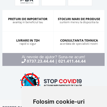
PRETURI DE IMPORTATOR
STOCURI MARI DE PRODUSE
avantaj in beneficiul tau
suntem mereu la dispozitia ta
LIVRARE IN 72H
CONSULTANTA TEHNICA
rapid si sigur
acordata de specialistii nostri
Ai nevoie de ajutor? Suna-ne acum!
0737.23.44.44
021.411.44.44
|
Folosim cookie-uri