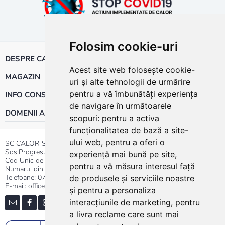
Folosim cookie-uri
DESPRE CALOR
Acest site web folosește cookie-
MAGAZIN
uri și alte tehnologii de urmărire
pentru a vă îmbunătăți experiența
INFO CONSUMATOR
de navigare în următoarele
DOMENII ACTIVITATE
scopuri:
pentru a activa
funcționalitatea de bază a site-
ului web
,
pentru a oferi o
SC CALOR SRL
Sos.Progresului nr.30-40, Sector 5, Bucuresti
experiență mai bună pe site
,
Cod Unic de Inregistrare: RO 3004724
pentru a vă măsura interesul față
Numarul din Registrul Comertului:J40/13176/1991
Telefoane:
0737.23.44.44
|
021.411.44.44
de produsele și serviciile noastre
E-mail: office@calor.ro
și pentru a personaliza
interacțiunile de marketing
,
pentru
a livra reclame care sunt mai