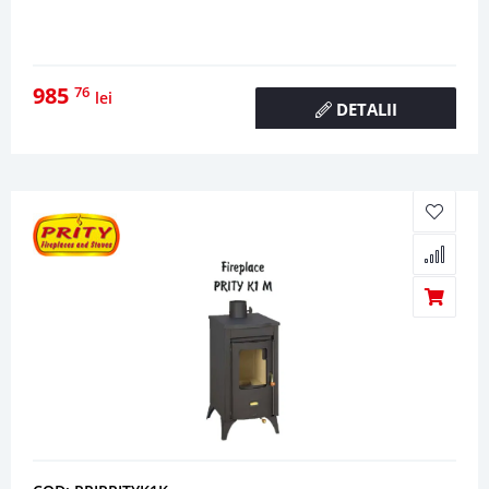
985
76
lei
DETALII