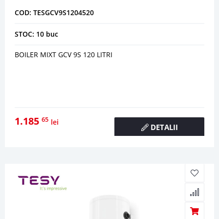
COD: TESGCV9S1204520
STOC: 10 buc
BOILER MIXT GCV 9S 120 LITRI
1.185
65
lei
DETALII