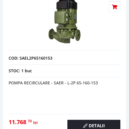
COD: SAEL2P65160153
STOC: 1 buc
POMPA RECIRCULARE - SAER - L-2P 65-160-153
11.768
70
lei
DETALII