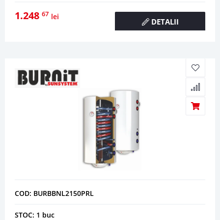
1.248
67
lei
DETALII
COD: BURBBNL2150PRL
STOC: 1 buc