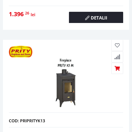
1.396
26
lei
DETALII
COD: PRIPRITYK13