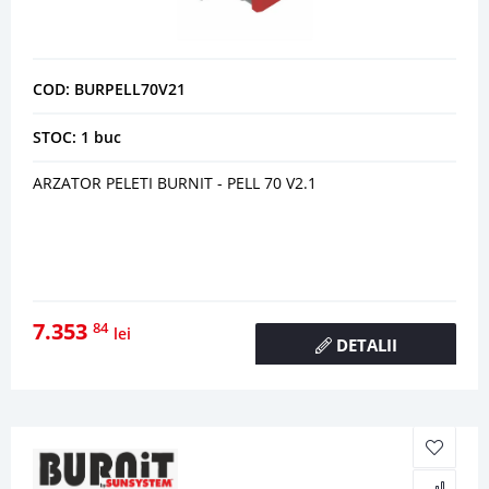
COD: BURPELL70V21
STOC: 1 buc
ARZATOR PELETI BURNIT - PELL 70 V2.1
7.353
84
lei
DETALII