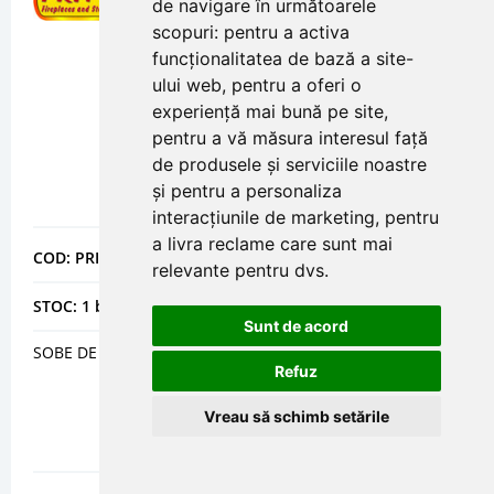
de navigare în următoarele
scopuri:
pentru a activa
funcționalitatea de bază a site-
ului web
,
pentru a oferi o
experiență mai bună pe site
,
pentru a vă măsura interesul față
de produsele și serviciile noastre
și pentru a personaliza
interacțiunile de marketing
,
pentru
a livra reclame care sunt mai
COD: PRIPRITYFM
relevante pentru dvs
.
STOC: 1 buc
Sunt de acord
SOBE DE INCALZIT CU CUPTOR PRITY FM, 12 KW
Refuz
Vreau să schimb setările