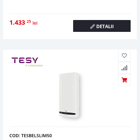
1.433
25
lei
DETALII
COD: TESBELSLIM50