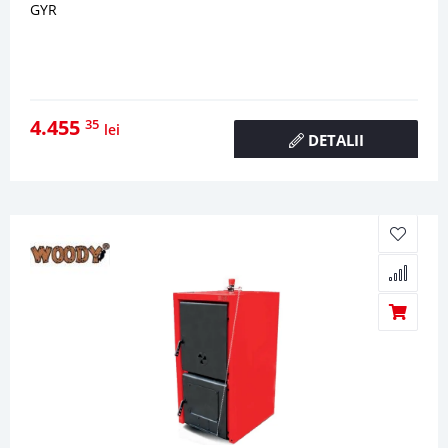
GYR
4.455
35
lei
DETALII