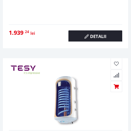
1.939
24
lei
DETALII