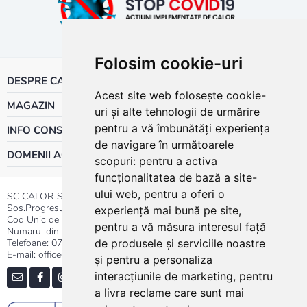
Folosim cookie-uri
DESPRE CALOR
Acest site web folosește cookie-
MAGAZIN
uri și alte tehnologii de urmărire
pentru a vă îmbunătăți experiența
INFO CONSUMATOR
de navigare în următoarele
DOMENII ACTIVITATE
scopuri:
pentru a activa
funcționalitatea de bază a site-
ului web
,
pentru a oferi o
SC CALOR SRL
Sos.Progresului nr.30-40, Sector 5, Bucuresti
experiență mai bună pe site
,
Cod Unic de Inregistrare: RO 3004724
pentru a vă măsura interesul față
Numarul din Registrul Comertului:J40/13176/1991
Telefoane:
0737.23.44.44
|
021.411.44.44
de produsele și serviciile noastre
E-mail: office@calor.ro
și pentru a personaliza
interacțiunile de marketing
,
pentru
a livra reclame care sunt mai