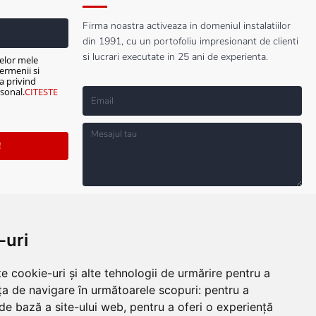
Firma noastra activeaza in domeniul instalatiilor
din 1991, cu un portofoliu impresionant de clienti
si lucrari executate in 25 ani de experienta.
elor mele
ermenii si
ca privind
sonal.
CITESTE
!
Sunt de acord cu prelucrarea datelor mele
personale mai sus solicitate, cu Termenii si
Conditiile de Utilizare si cu Politica privind
Protectia Datelor cu Caracter Personal.
CITESTE
-uri
TERMENII SI CONDITIILE!
e cookie-uri și alte tehnologii de urmărire pentru a
TRIMITE MESAJ
ța de navigare în următoarele scopuri:
pentru a
 de bază a site-ului web
,
pentru a oferi o experiență