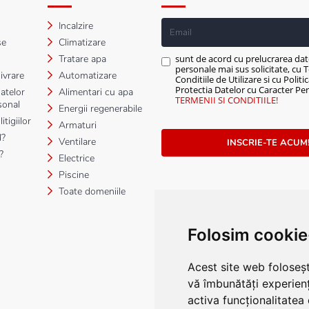
Incalzire
se
Climatizare
Tratare apa
sunt de acord cu prelucrarea dat
personale mai sus solicitate, cu T
ivrare
Automatizare
Conditiile de Utilizare si cu Politi
Protectia Datelor cu Caracter Per
atelor
Alimentari cu apa
TERMENII SI CONDITIILE!
sonal
Energii regenerabile
tigiilor
Armaturi
?
Ventilare
INSCRIE-TE ACUM
?
Electrice
Piscine
Toate domeniile
Folosim cookie
Acest site web foloseșt
vă îmbunătăți experien
activa funcționalitatea