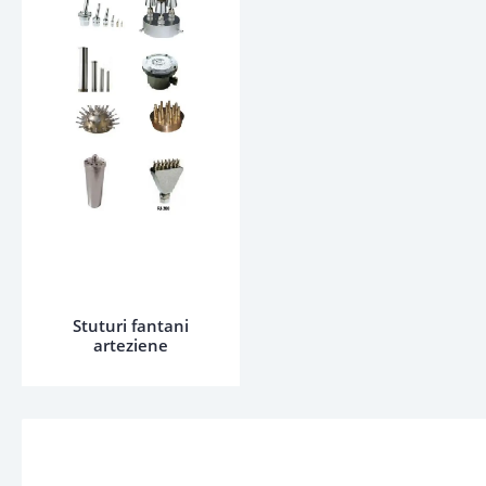
Stuturi fantani
arteziene