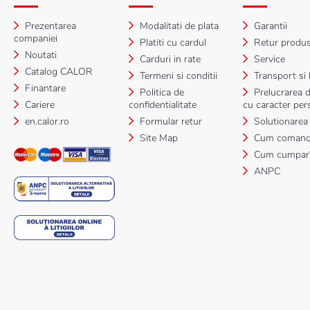
Prezentarea
Modalitati de plata
Garantii
companiei
Platiti cu cardul
Retur produ
Noutati
Carduri in rate
Service
Catalog CALOR
Termeni si conditii
Transport si l
Finantare
Politica de
Prelucrarea d
Cariere
confidentialitate
cu caracter per
en.calor.ro
Formular retur
Solutionarea li
Site Map
Cum comand
Cum cumpar
ANPC