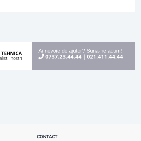
Ai nevoie de ajutor? Suna-ne acum!
 TEHNICA
0737.23.44.44
|
021.411.44.44
istii nostri
CONTACT