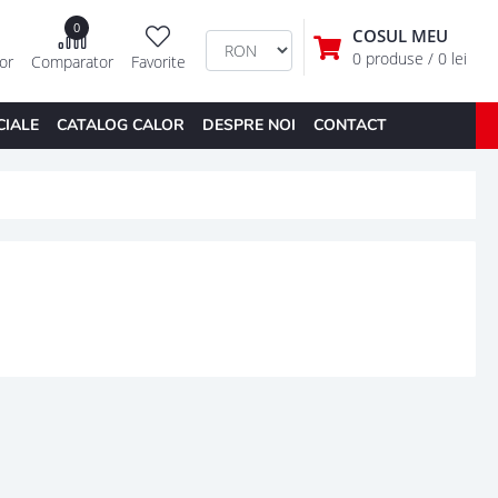
0
COSUL MEU
0 produse
/ 0 lei
tor
Comparator
Favorite
CIALE
CATALOG CALOR
DESPRE NOI
CONTACT