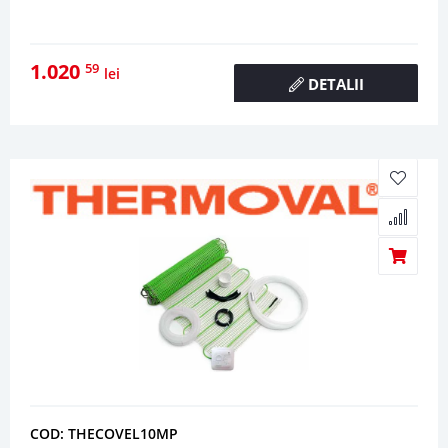
1.020
59
lei
DETALII
COD: THECOVEL10MP