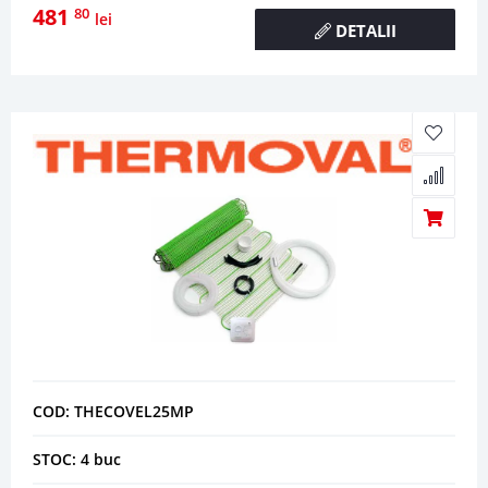
481
80
lei
DETALII
COD: THECOVEL25MP
STOC: 4 buc