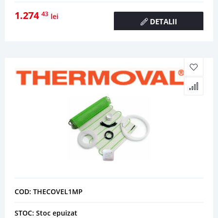
1.274
43
lei
DETALII
COD: THECOVEL1MP
STOC: Stoc epuizat