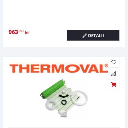
963
60
lei
DETALII