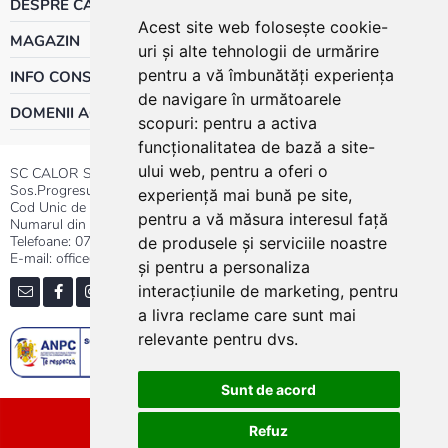
DESPRE CALOR
Acest site web folosește cookie-
MAGAZIN
uri și alte tehnologii de urmărire
pentru a vă îmbunătăți experiența
INFO CONSUMATOR
de navigare în următoarele
DOMENII ACTIVITATE
scopuri:
pentru a activa
funcționalitatea de bază a site-
ului web
,
pentru a oferi o
SC CALOR SRL
Sos.Progresului nr.30-40, Sector 5, Bucuresti
experiență mai bună pe site
,
Cod Unic de Inregistrare: RO 3004724
pentru a vă măsura interesul față
Numarul din Registrul Comertului:J40/13176/1991
Telefoane:
0737.23.44.44
|
021.411.44.44
de produsele și serviciile noastre
E-mail: office@calor.ro
și pentru a personaliza
interacțiunile de marketing
,
pentru
a livra reclame care sunt mai
relevante pentru dvs
.
Sunt de acord
Sitemap
Refuz