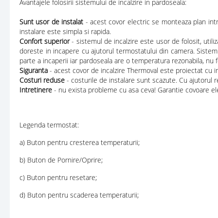
Avantajele folosirii sistemului de incalzire in pardoseala:
Sunt usor de instalat
- acest covor electric se monteaza plan int
instalare este simpla si rapida.
Confort superior
- sistemul de incalzire este usor de folosit, uti
doreste in incapere cu ajutorul termostatului din camera. Sistem
parte a incaperii iar pardoseala are o temperatura rezonabila, nu fo
Siguranta
- acest covor de incalzire Thermoval este proiectat cu im
Costuri reduse
- costurile de instalare sunt scazute. Cu ajutorul 
Intretinere
- nu exista probleme cu asa ceva! Garantie covoare elect
Legenda termostat:
a) Buton pentru cresterea temperaturii;
b) Buton de Pornire/Oprire;
c) Buton pentru resetare;
d) Buton pentru scaderea temperaturii;