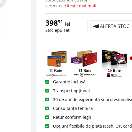
senzor de
citeste mai mult
398
91
lei
ALERTA STOC
Stoc epuizat
Garanție inclusă
Transport opțional
30 de ani de experiență și profesionali
Consultanță tehnică
Retur conform legii
Opțiuni flexibile de plată (cash, OP, car