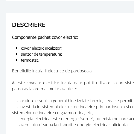
DESCRIERE
Componente pachet covor electric:
covor electric incalzitor;
senzor de temperatura;
termostat.
Beneficiile incalzirii electrice de pardoseala
Aceste covoare electrice incalzitoare pot fi utilizate ca un sist
pardoseala are mai multe avanteje:
- locuintele sunt in general bine izolate termic, ceea ce permite 
- investitia in sistemul electric de incalzire prin pardoseala si 
sistemelor de incalzire cu gaz,motorina, etc;
- energia electrica este o energie "verde", nu exista poluare aco
- avem intotdeauna la dispozitie energie electrica suficienta.