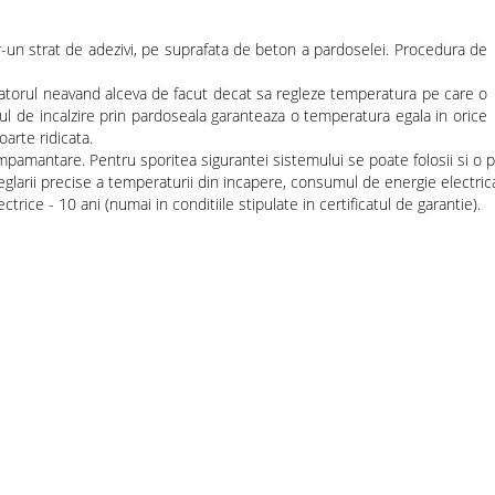
r-un strat de adezivi, pe suprafata de beton a pardoselei. Procedura de
lizatorul neavand alceva de facut decat sa regleze temperatura pe care o
ul de incalzire prin pardoseala garanteaza o temperatura egala in orice
arte ridicata.
pamantare. Pentru sporitea sigurantei sistemului se poate folosii si o pr
reglarii precise a temperaturii din incapere, consumul de energie electri
rice - 10 ani (numai in conditiile stipulate in certificatul de garantie).