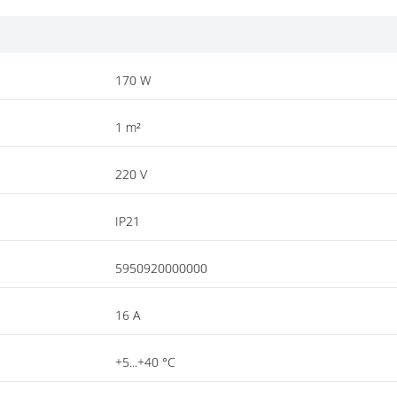
170 W
1 m²
220 V
IP21
5950920000000
16 A
+5...+40 °C