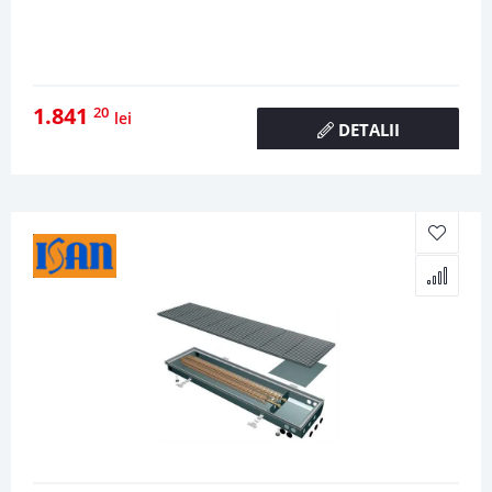
1.841
20
lei
DETALII