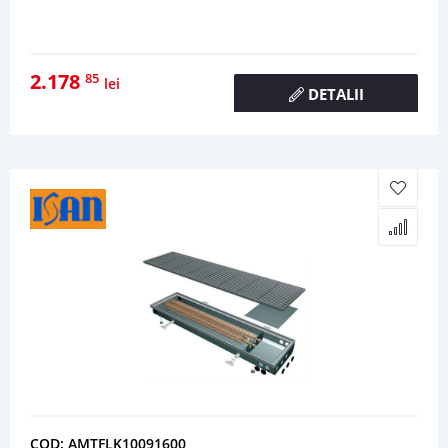
2.178
85
lei
DETALII
COD: AMTFLK10091600