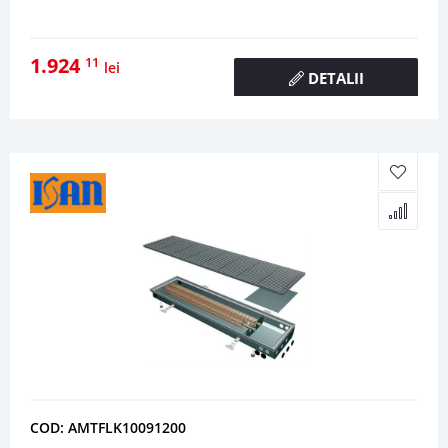
1.924
11
lei
DETALII
COD: AMTFLK10091200