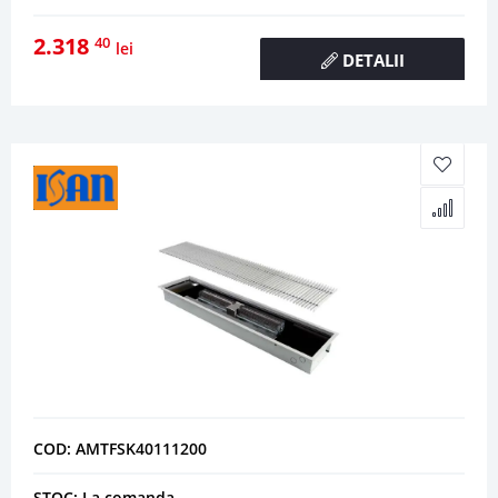
2.318
40
lei
DETALII
COD: AMTFSK40111200
STOC: La comanda