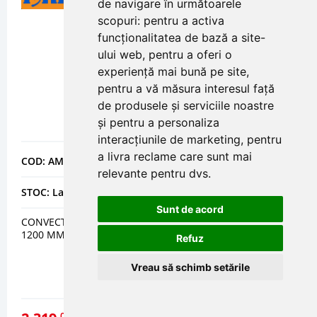
de navigare în următoarele
scopuri:
pentru a activa
funcționalitatea de bază a site-
ului web
,
pentru a oferi o
experiență mai bună pe site
,
pentru a vă măsura interesul față
de produsele și serviciile noastre
și pentru a personaliza
interacțiunile de marketing
,
pentru
a livra reclame care sunt mai
COD: AMTFLK20091200
relevante pentru dvs
.
STOC: La comanda
Sunt de acord
CONVECTOARE DE PARDOSEALA INCALZIRE - FLK 20-09
1200 MM
Refuz
Vreau să schimb setările
02