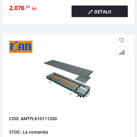
2.076
91
lei
DETALII
COD: AMTFLK10111200
STOC: La comanda