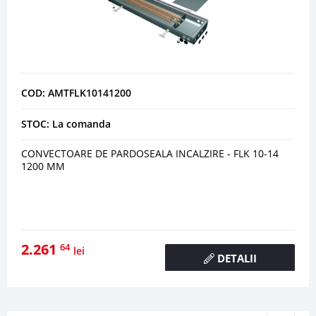
COD: AMTFLK10141200
STOC: La comanda
CONVECTOARE DE PARDOSEALA INCALZIRE - FLK 10-14
1200 MM
2.261
64
lei
DETALII