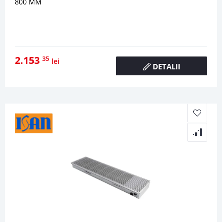
800 MM
2.153
35
lei
DETALII