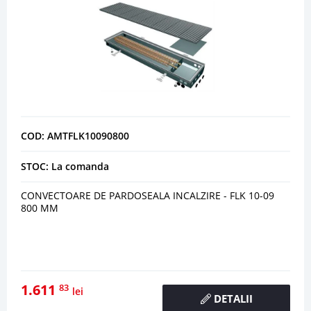
COD: AMTFLK10090800
STOC: La comanda
CONVECTOARE DE PARDOSEALA INCALZIRE - FLK 10-09
800 MM
1.611
83
lei
DETALII