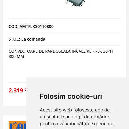
COD: AMTFLK30110800
STOC: La comanda
CONVECTOARE DE PARDOSEALA INCALZIRE - FLK 30-11
800 MM
2.319
00
lei
DETALII
Folosim cookie-uri
Acest site web folosește cookie-
uri și alte tehnologii de urmărire
pentru a vă îmbunătăți experiența