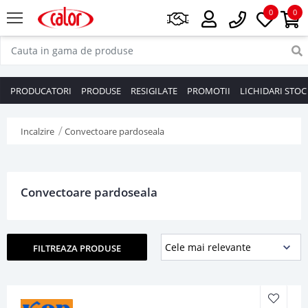
0
0
PRODUCATORI
PRODUSE
RESIGILATE
PROMOTII
LICHIDARI STOC
Incalzire
Convectoare pardoseala
Convectoare pardoseala
FILTREAZA PRODUSE