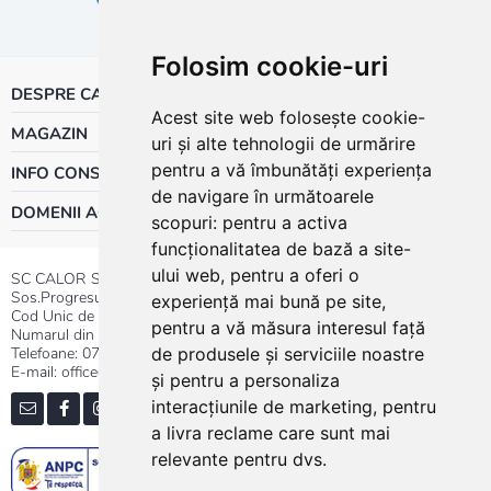
Folosim cookie-uri
DESPRE CALOR
Acest site web folosește cookie-
MAGAZIN
uri și alte tehnologii de urmărire
pentru a vă îmbunătăți experiența
INFO CONSUMATOR
de navigare în următoarele
DOMENII ACTIVITATE
scopuri:
pentru a activa
funcționalitatea de bază a site-
ului web
,
pentru a oferi o
SC CALOR SRL
Sos.Progresului nr.30-40, Sector 5, Bucuresti
experiență mai bună pe site
,
Cod Unic de Inregistrare: RO 3004724
pentru a vă măsura interesul față
Numarul din Registrul Comertului:J40/13176/1991
Telefoane:
0737.23.44.44
|
021.411.44.44
de produsele și serviciile noastre
E-mail: office@calor.ro
și pentru a personaliza
interacțiunile de marketing
,
pentru
a livra reclame care sunt mai
relevante pentru dvs
.