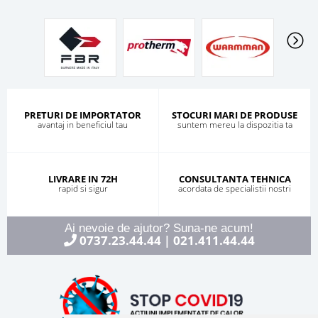
PRETURI DE IMPORTATOR
STOCURI MARI DE PRODUSE
avantaj in beneficiul tau
suntem mereu la dispozitia ta
LIVRARE IN 72H
CONSULTANTA TEHNICA
rapid si sigur
acordata de specialistii nostri
Ai nevoie de ajutor? Suna-ne acum!
0737.23.44.44
021.411.44.44
|