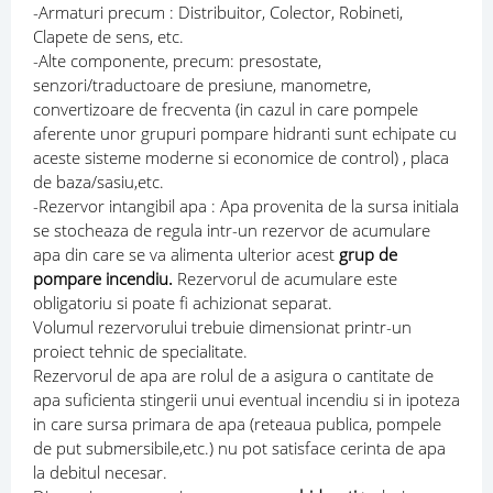
-Armaturi precum : Distribuitor, Colector, Robineti,
Clapete de sens, etc.
-Alte componente, precum: presostate,
senzori/traductoare de presiune, manometre,
convertizoare de frecventa (in cazul in care pompele
aferente unor grupuri pompare hidranti sunt echipate cu
aceste sisteme moderne si economice de control) , placa
de baza/sasiu,etc.
-Rezervor intangibil apa : Apa provenita de la sursa initiala
se stocheaza de regula intr-un rezervor de acumulare
apa din care se va alimenta ulterior acest
grup de
pompare incendiu.
Rezervorul de acumulare este
obligatoriu si poate fi achizionat separat.
Volumul rezervorului trebuie dimensionat printr-un
proiect tehnic de specialitate.
Rezervorul de apa are rolul de a asigura o cantitate de
apa suficienta stingerii unui eventual incendiu si in ipoteza
in care sursa primara de apa (reteaua publica, pompele
de put submersibile,etc.) nu pot satisface cerinta de apa
la debitul necesar.