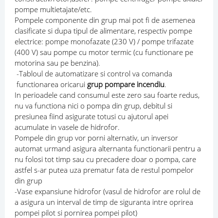
pompe multietajate/etc.
Pompele componente din grup mai pot fi de asemenea
clasificate si dupa tipul de alimentare, respectiv pompe
electrice: pompe monofazate (230 V) / pompe trifazate
(400 V) sau pompe cu motor termic (cu functionare pe
motorina sau pe benzina).
-Tabloul de automatizare si control va comanda
functionarea oricarui
grup pompare incendiu
.
In perioadele cand consumul este zero sau foarte redus,
nu va functiona nici o pompa din grup, debitul si
presiunea fiind asigurate totusi cu ajutorul apei
acumulate in vasele de hidrofor.
Pompele din grup vor porni alternativ, un inversor
automat urmand asigura alternanta functionarii pentru a
nu folosi tot timp sau cu precadere doar o pompa, care
astfel s-ar putea uza prematur fata de restul pompelor
din grup
-Vase expansiune hidrofor (vasul de hidrofor are rolul de
a asigura un interval de timp de siguranta intre oprirea
pompei pilot si pornirea pompei pilot)