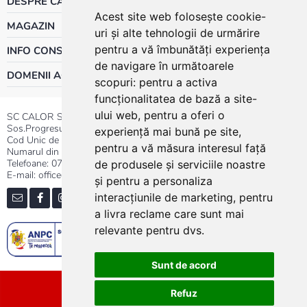
DESPRE CALOR
Acest site web folosește cookie-
MAGAZIN
uri și alte tehnologii de urmărire
pentru a vă îmbunătăți experiența
INFO CONSUMATOR
de navigare în următoarele
DOMENII ACTIVITATE
scopuri:
pentru a activa
funcționalitatea de bază a site-
ului web
,
pentru a oferi o
SC CALOR SRL
Sos.Progresului nr.30-40, Sector 5, Bucuresti
experiență mai bună pe site
,
Cod Unic de Inregistrare: RO 3004724
pentru a vă măsura interesul față
Numarul din Registrul Comertului:J40/13176/1991
Telefoane:
0737.23.44.44
|
021.411.44.44
de produsele și serviciile noastre
E-mail: office@calor.ro
și pentru a personaliza
interacțiunile de marketing
,
pentru
a livra reclame care sunt mai
relevante pentru dvs
.
Sunt de acord
Sitemap
Refuz