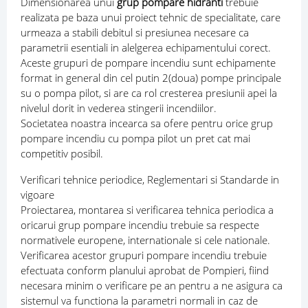
Dimensionarea unui
grup pompare hidranti
trebuie
realizata pe baza unui proiect tehnic de specialitate, care
urmeaza a stabili debitul si presiunea necesare ca
parametrii esentiali in alelgerea echipamentului corect.
Aceste grupuri de pompare incendiu sunt echipamente
format in general din cel putin 2(doua) pompe principale
su o pompa pilot, si are ca rol cresterea presiunii apei la
nivelul dorit in vederea stingerii incendiilor.
Societatea noastra incearca sa ofere pentru orice grup
pompare incendiu cu pompa pilot un pret cat mai
competitiv posibil.
Verificari tehnice periodice, Reglementari si Standarde in
vigoare
Proiectarea, montarea si verificarea tehnica periodica a
oricarui grup pompare incendiu trebuie sa respecte
normativele europene, internationale si cele nationale.
Verificarea acestor grupuri pompare incendiu trebuie
efectuata conform planului aprobat de Pompieri, fiind
necesara minim o verificare pe an pentru a ne asigura ca
sistemul va functiona la parametri normali in caz de