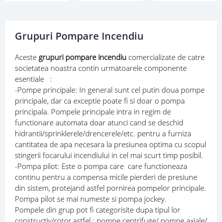
Grupuri Pompare Incendiu
Aceste
grupuri pompare incendiu
comercializate de catre
societatea noastra contin urmatoarele componente
esentiale :
-Pompe principale: In general sunt cel putin doua pompe
principale, dar ca exceptie poate fi si doar o pompa
principala. Pompele principale intra in regim de
functionare automata doar atunci cand se deschid
hidrantii/sprinklerele/drencerele/etc. pentru a furniza
cantitatea de apa necesara la presiunea optima cu scopul
stingerii focarului incendiului in cel mai scurt timp posibil.
-Pompa pilot: Este o pompa care care functioneaza
continu pentru a compensa micile pierderi de presiune
din sistem, protejand astfel pornirea pompelor principale.
Pompa pilot se mai numeste si pompa jockey.
Pompele din grup pot fi categorisite dupa tipul lor
constructiv/rotor,astfel : pompe centrifuge/ pompe axiale/