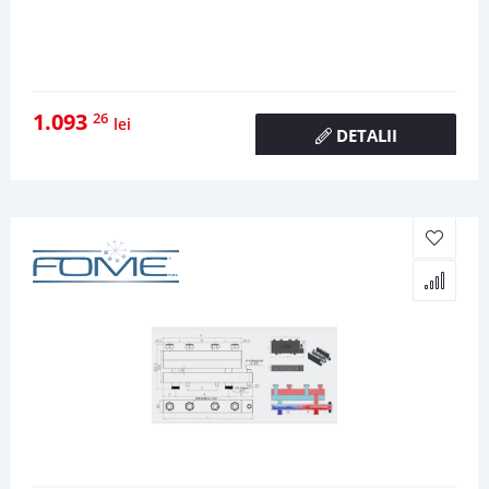
1.093
26
lei
DETALII