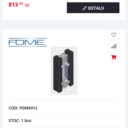
813
81
lei
DETALII
COD: FOM6912
STOC: 1 buc