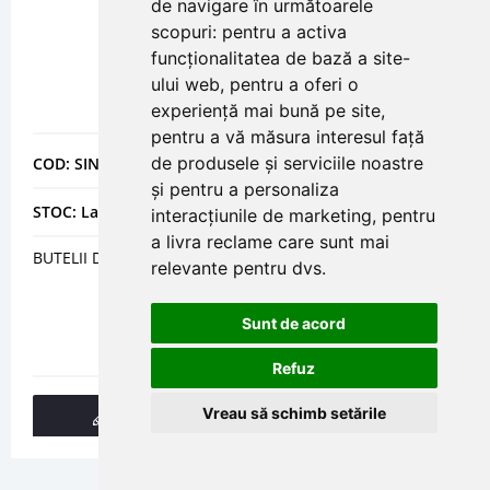
de navigare în următoarele
scopuri:
pentru a activa
funcționalitatea de bază a site-
ului web
,
pentru a oferi o
experiență mai bună pe site
,
pentru a vă măsura interesul față
de produsele și serviciile noastre
COD: SIN723212
și pentru a personaliza
STOC: La comanda
interacțiunile de marketing
,
pentru
a livra reclame care sunt mai
BUTELII DE EGALIZARE SINUS TIP I DN 200 - 18 M3/H
relevante pentru dvs
.
Sunt de acord
Refuz
Vreau să schimb setările
DETALII