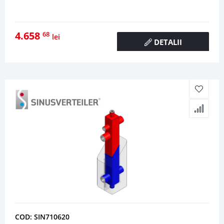
4.658
68
lei
DETALII
COD: SIN710620