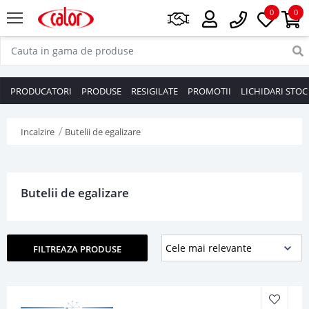
0
0
PRODUCATORI
PRODUSE
RESIGILATE
PROMOTII
LICHIDARI STOC
Incalzire
Butelii de egalizare
Butelii de egalizare
FILTREAZA PRODUSE