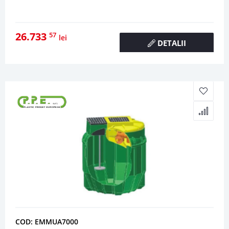
26.733
57
lei
DETALII
COD: EMMUA7000