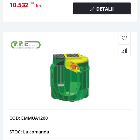
10.532
25
lei
DETALII
COD: EMMUA1200
STOC: La comanda