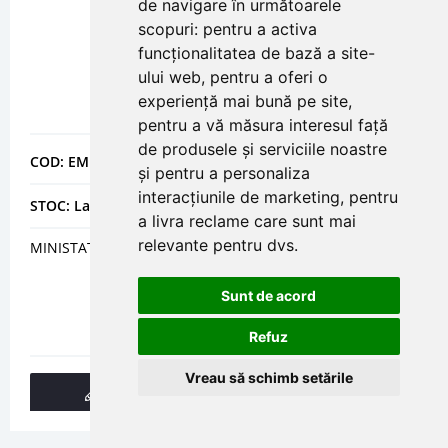
de navigare în următoarele
scopuri:
pentru a activa
funcționalitatea de bază a site-
ului web
,
pentru a oferi o
experiență mai bună pe site
,
pentru a vă măsura interesul față
de produsele și serviciile noastre
COD: EMMSA1600
și pentru a personaliza
interacțiunile de marketing
,
pentru
STOC: La comanda
a livra reclame care sunt mai
relevante pentru dvs
.
MINISTATII DE EPURARE STARACTIV 1600
Sunt de acord
Refuz
Vreau să schimb setările
DETALII