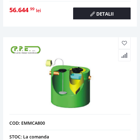
56.644
99
lei
DETALII
COD: EMMCA800
STOC: La comanda