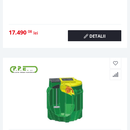
17.490
08
lei
DETALII