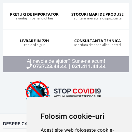
PRETURI DE IMPORTATOR
STOCURI MARI DE PRODUSE
avantaj in beneficiul tau
suntem mereu la dispozitia ta
LIVRARE IN 72H
CONSULTANTA TEHNICA
rapid si sigur
acordata de specialistii nostri
Ai nevoie de ajutor? Suna-ne acum!
0737.23.44.44
021.411.44.44
|
Folosim cookie-uri
DESPRE CALOR
Acest site web folosește cookie-