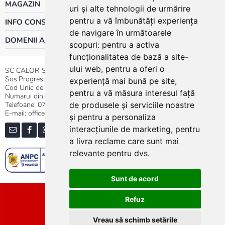
MAGAZIN
uri și alte tehnologii de urmărire
pentru a vă îmbunătăți experiența
INFO CONSUMATOR
de navigare în următoarele
DOMENII ACTIVITATE
scopuri:
pentru a activa
funcționalitatea de bază a site-
ului web
,
pentru a oferi o
SC CALOR SRL
Sos.Progresului nr.30-40, Sector 5, Bucuresti
experiență mai bună pe site
,
Cod Unic de Inregistrare: RO 3004724
pentru a vă măsura interesul față
Numarul din Registrul Comertului:J40/13176/1991
Telefoane:
0737.23.44.44
|
021.411.44.44
de produsele și serviciile noastre
E-mail: office@calor.ro
și pentru a personaliza
interacțiunile de marketing
,
pentru
a livra reclame care sunt mai
relevante pentru dvs
.
Sunt de acord
Sitemap
Refuz
Vreau să schimb setările