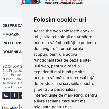
Folosim cookie-uri
DESPRE CALOR
Acest site web folosește cookie-
MAGAZIN
uri și alte tehnologii de urmărire
pentru a vă îmbunătăți experiența
INFO CONSUMATOR
de navigare în următoarele
DOMENII ACTIVITATE
scopuri:
pentru a activa
funcționalitatea de bază a site-
ului web
,
pentru a oferi o
SC CALOR SRL
Sos.Progresului nr.30-40, Sector 5, Bucuresti
experiență mai bună pe site
,
Cod Unic de Inregistrare: RO 3004724
pentru a vă măsura interesul față
Numarul din Registrul Comertului:J40/13176/1991
Telefoane:
0737.23.44.44
|
021.411.44.44
de produsele și serviciile noastre
E-mail: office@calor.ro
și pentru a personaliza
interacțiunile de marketing
,
pentru
a livra reclame care sunt mai
relevante pentru dvs
.