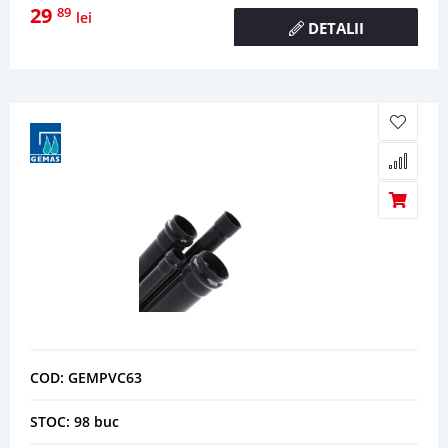
29
89
lei
DETALII
COD: GEMPVC63
STOC: 98 buc