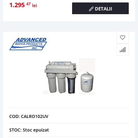
1.295
47
lei
DETALII
COD: CALRO102UV
STOC: Stoc epuizat