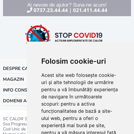
Ai nevoie de ajutor? Suna-ne acum!
0737.23.44.44
021.411.44.44
|
Folosim cookie-uri
DESPRE CALOR
Acest site web folosește cookie-
MAGAZIN
uri și alte tehnologii de urmărire
pentru a vă îmbunătăți experiența
INFO CONSUMATOR
de navigare în următoarele
DOMENII ACTIVITATE
scopuri:
pentru a activa
funcționalitatea de bază a site-
ului web
,
pentru a oferi o
SC CALOR SRL
Sos.Progresului nr.30-40, Sector 5, Bucuresti
experiență mai bună pe site
,
Cod Unic de Inregistrare: RO 3004724
pentru a vă măsura interesul față