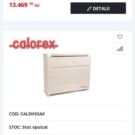
13.469
76
lei
DETALII
COD: CALDH55AX
STOC: Stoc epuizat