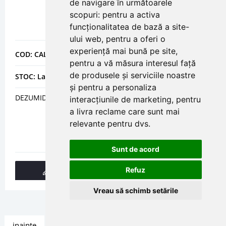
de navigare în următoarele
scopuri:
pentru a activa
funcționalitatea de bază a site-
ului web
,
pentru a oferi o
experiență mai bună pe site
,
COD: CALDH60ATTW
pentru a vă măsura interesul față
de produsele și serviciile noastre
STOC: La comanda
și pentru a personaliza
DEZUMIDIFICATOR DH 60 A TTW
interacțiunile de marketing
,
pentru
a livra reclame care sunt mai
relevante pentru dvs
.
Sunt de acord
Refuz
DETALII
Vreau să schimb setările
inainte
»