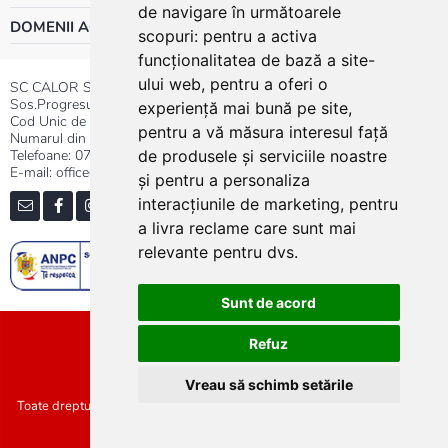
de navigare în următoarele
DOMENII ACTIVITATE
scopuri:
pentru a activa
funcționalitatea de bază a site-
ului web
,
pentru a oferi o
SC CALOR SRL
Sos.Progresului nr.30-40, Sector 5, Bucuresti
experiență mai bună pe site
,
Cod Unic de Inregistrare: RO 3004724
pentru a vă măsura interesul față
Numarul din Registrul Comertului:J40/13176/1991
Telefoane:
0737.23.44.44
|
021.411.44.44
de produsele și serviciile noastre
E-mail: office@calor.ro
și pentru a personaliza
interacțiunile de marketing
,
pentru
a livra reclame care sunt mai
relevante pentru dvs
.
Sunt de acord
Sitemap
Refuz
Vreau să schimb setările
Toate drepturile rezervate SC Calor SRL :: Copyright 2021 :: Realizat de
Concept24