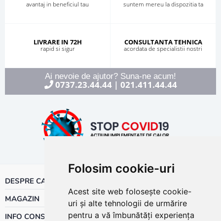
avantaj in beneficiul tau
suntem mereu la dispozitia ta
LIVRARE IN 72H
CONSULTANTA TEHNICA
rapid si sigur
acordata de specialistii nostri
Ai nevoie de ajutor? Suna-ne acum!
0737.23.44.44
021.411.44.44
|
Folosim cookie-uri
DESPRE CALOR
Acest site web folosește cookie-
MAGAZIN
uri și alte tehnologii de urmărire
pentru a vă îmbunătăți experiența
INFO CONSUMATOR