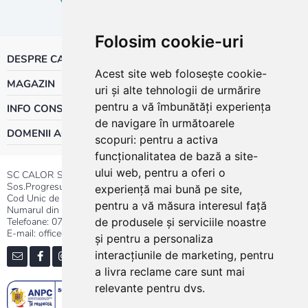
Folosim cookie-uri
DESPRE CALOR
Acest site web folosește cookie-
MAGAZIN
uri și alte tehnologii de urmărire
pentru a vă îmbunătăți experiența
INFO CONSUMATOR
de navigare în următoarele
DOMENII ACTIVITATE
scopuri:
pentru a activa
funcționalitatea de bază a site-
ului web
,
pentru a oferi o
SC CALOR SRL
Sos.Progresului nr.30-40, Sector 5, Bucuresti
experiență mai bună pe site
,
Cod Unic de Inregistrare: RO 3004724
pentru a vă măsura interesul față
Numarul din Registrul Comertului:J40/13176/1991
Telefoane:
0737.23.44.44
|
021.411.44.44
de produsele și serviciile noastre
E-mail: office@calor.ro
și pentru a personaliza
interacțiunile de marketing
,
pentru
a livra reclame care sunt mai
relevante pentru dvs
.