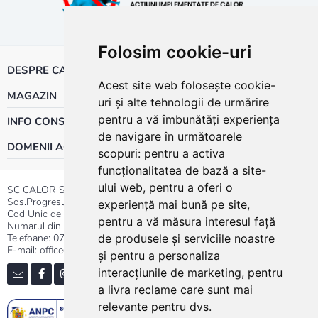
Folosim cookie-uri
DESPRE CALOR
Acest site web folosește cookie-
MAGAZIN
uri și alte tehnologii de urmărire
pentru a vă îmbunătăți experiența
INFO CONSUMATOR
de navigare în următoarele
DOMENII ACTIVITATE
scopuri:
pentru a activa
funcționalitatea de bază a site-
ului web
,
pentru a oferi o
SC CALOR SRL
Sos.Progresului nr.30-40, Sector 5, Bucuresti
experiență mai bună pe site
,
Cod Unic de Inregistrare: RO 3004724
pentru a vă măsura interesul față
Numarul din Registrul Comertului:J40/13176/1991
Telefoane:
0737.23.44.44
|
021.411.44.44
de produsele și serviciile noastre
E-mail: office@calor.ro
și pentru a personaliza
interacțiunile de marketing
,
pentru
a livra reclame care sunt mai
relevante pentru dvs
.