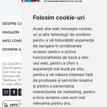
Folosim cookie-uri
DESPRE CALOR
Acest site web folosește cookie-
MAGAZIN
uri și alte tehnologii de urmărire
pentru a vă îmbunătăți experiența
INFO CONSUMATOR
de navigare în următoarele
DOMENII ACTIVITATE
scopuri:
pentru a activa
funcționalitatea de bază a site-
ului web
,
pentru a oferi o
SC CALOR SRL
Sos.Progresului nr.30-40, Sector 5, Bucuresti
experiență mai bună pe site
,
Cod Unic de Inregistrare: RO 3004724
pentru a vă măsura interesul față
Numarul din Registrul Comertului:J40/13176/1991
Telefoane:
0737.23.44.44
|
021.411.44.44
de produsele și serviciile noastre
E-mail: office@calor.ro
și pentru a personaliza
interacțiunile de marketing
,
pentru
a livra reclame care sunt mai
relevante pentru dvs
.