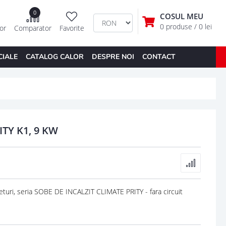
0
COSUL MEU
0 produse
/ 0 lei
tor
Comparator
Favorite
CIALE
CATALOG CALOR
DESPRE NOI
CONTACT
TY K1, 9 KW
uri, seria SOBE DE INCALZIT CLIMATE PRITY - fara circuit