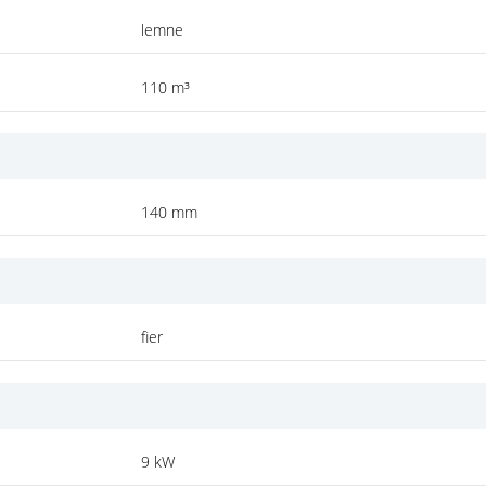
lemne
110 m³
140 mm
fier
9 kW