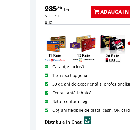
985
76
lei
ADAUGA IN
STOC: 10
buc
Garanție inclusă
Transport opțional
30 de ani de experiență și profesionali
Consultanță tehnică
Retur conform legii
Opțiuni flexibile de plată (cash, OP, car
Distribuie in Chat: