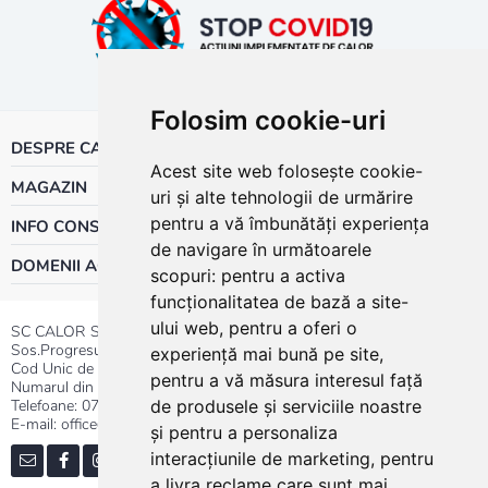
Folosim cookie-uri
DESPRE CALOR
Acest site web folosește cookie-
MAGAZIN
uri și alte tehnologii de urmărire
pentru a vă îmbunătăți experiența
INFO CONSUMATOR
de navigare în următoarele
DOMENII ACTIVITATE
scopuri:
pentru a activa
funcționalitatea de bază a site-
ului web
,
pentru a oferi o
SC CALOR SRL
Sos.Progresului nr.30-40, Sector 5, Bucuresti
experiență mai bună pe site
,
Cod Unic de Inregistrare: RO 3004724
pentru a vă măsura interesul față
Numarul din Registrul Comertului:J40/13176/1991
Telefoane:
0737.23.44.44
|
021.411.44.44
de produsele și serviciile noastre
E-mail: office@calor.ro
și pentru a personaliza
interacțiunile de marketing
,
pentru
a livra reclame care sunt mai