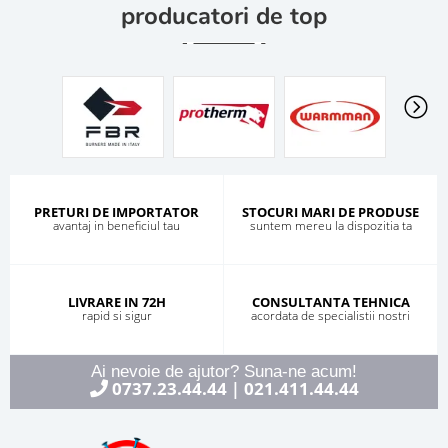
producatori de top
PRETURI DE IMPORTATOR
STOCURI MARI DE PRODUSE
avantaj in beneficiul tau
suntem mereu la dispozitia ta
LIVRARE IN 72H
CONSULTANTA TEHNICA
rapid si sigur
acordata de specialistii nostri
Ai nevoie de ajutor? Suna-ne acum!
0737.23.44.44
021.411.44.44
|