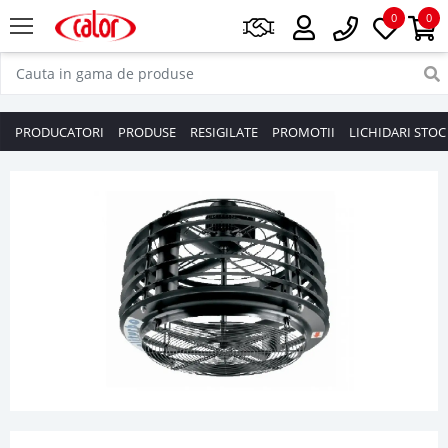
0
0
PRODUCATORI
PRODUSE
RESIGILATE
PROMOTII
LICHIDARI STOC