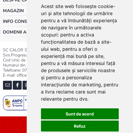
Acest site web folosește cookie-
MAGAZIN
uri și alte tehnologii de urmărire
pentru a vă îmbunătăți experiența
INFO CONSUMATOR
de navigare în următoarele
DOMENII ACTIVITATE
scopuri:
pentru a activa
funcționalitatea de bază a site-
ului web
,
pentru a oferi o
SC CALOR SRL
Sos.Progresului nr.30-40, Sector 5, Bucuresti
experiență mai bună pe site
,
Cod Unic de Inregistrare: RO 3004724
pentru a vă măsura interesul față
Numarul din Registrul Comertului:J40/13176/1991
Telefoane:
0737.23.44.44
|
021.411.44.44
de produsele și serviciile noastre
E-mail: office@calor.ro
și pentru a personaliza
interacțiunile de marketing
,
pentru
a livra reclame care sunt mai
relevante pentru dvs
.
Sunt de acord
Sitemap
Refuz