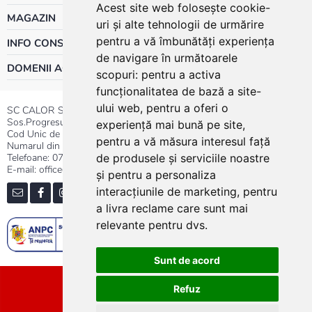
Acest site web folosește cookie-
MAGAZIN
uri și alte tehnologii de urmărire
pentru a vă îmbunătăți experiența
INFO CONSUMATOR
de navigare în următoarele
DOMENII ACTIVITATE
scopuri:
pentru a activa
funcționalitatea de bază a site-
ului web
,
pentru a oferi o
SC CALOR SRL
Sos.Progresului nr.30-40, Sector 5, Bucuresti
experiență mai bună pe site
,
Cod Unic de Inregistrare: RO 3004724
pentru a vă măsura interesul față
Numarul din Registrul Comertului:J40/13176/1991
Telefoane:
0737.23.44.44
|
021.411.44.44
de produsele și serviciile noastre
E-mail: office@calor.ro
și pentru a personaliza
interacțiunile de marketing
,
pentru
a livra reclame care sunt mai
relevante pentru dvs
.
Sunt de acord
Sitemap
Refuz