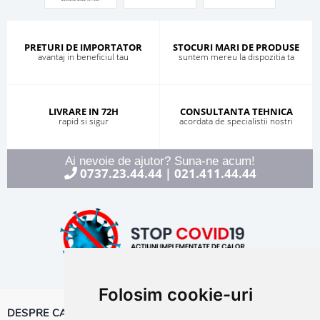
PRETURI DE IMPORTATOR
STOCURI MARI DE PRODUSE
avantaj in beneficiul tau
suntem mereu la dispozitia ta
LIVRARE IN 72H
CONSULTANTA TEHNICA
rapid si sigur
acordata de specialistii nostri
Ai nevoie de ajutor? Suna-ne acum!
0737.23.44.44
021.411.44.44
|
Folosim cookie-uri
DESPRE CALOR