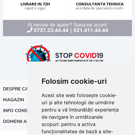
LIVRARE IN 72H
CONSULTANTA TEHNICA
rapid si sigur
acordata de specialistii nostri
Ai nevoie de ajutor? Suna-ne acum!
0737.23.44.44
021.411.44.44
|
Folosim cookie-uri
DESPRE CALOR
Acest site web folosește cookie-
MAGAZIN
uri și alte tehnologii de urmărire
pentru a vă îmbunătăți experiența
INFO CONSUMATOR
de navigare în următoarele
DOMENII ACTIVITATE
scopuri:
pentru a activa
funcționalitatea de bază a site-