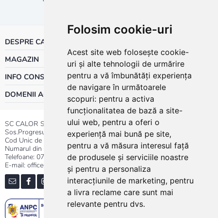
Folosim cookie-uri
DESPRE CALOR
Acest site web folosește cookie-
MAGAZIN
uri și alte tehnologii de urmărire
pentru a vă îmbunătăți experiența
INFO CONSUMATOR
de navigare în următoarele
DOMENII ACTIVITATE
scopuri:
pentru a activa
funcționalitatea de bază a site-
ului web
,
pentru a oferi o
SC CALOR SRL
Sos.Progresului nr.30-40, Sector 5, Bucuresti
experiență mai bună pe site
,
Cod Unic de Inregistrare: RO 3004724
pentru a vă măsura interesul față
Numarul din Registrul Comertului:J40/13176/1991
Telefoane:
0737.23.44.44
|
021.411.44.44
de produsele și serviciile noastre
E-mail: office@calor.ro
și pentru a personaliza
interacțiunile de marketing
,
pentru
a livra reclame care sunt mai
relevante pentru dvs
.