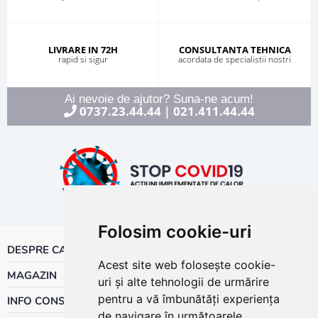
LIVRARE IN 72H
CONSULTANTA TEHNICA
rapid si sigur
acordata de specialistii nostri
Ai nevoie de ajutor? Suna-ne acum!
0737.23.44.44
021.411.44.44
|
Folosim cookie-uri
DESPRE CALOR
Acest site web folosește cookie-
MAGAZIN
uri și alte tehnologii de urmărire
pentru a vă îmbunătăți experiența
INFO CONSUMATOR
de navigare în următoarele