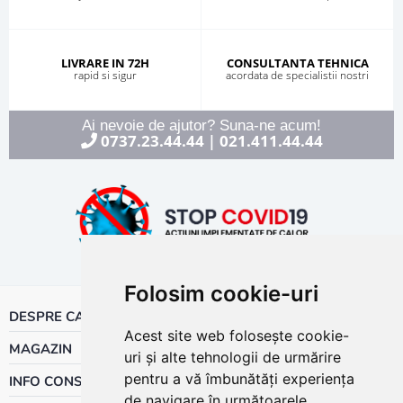
LIVRARE IN 72H
CONSULTANTA TEHNICA
rapid si sigur
acordata de specialistii nostri
Ai nevoie de ajutor? Suna-ne acum!
0737.23.44.44
021.411.44.44
|
Folosim cookie-uri
DESPRE CALOR
Acest site web folosește cookie-
MAGAZIN
uri și alte tehnologii de urmărire
pentru a vă îmbunătăți experiența
INFO CONSUMATOR
de navigare în următoarele