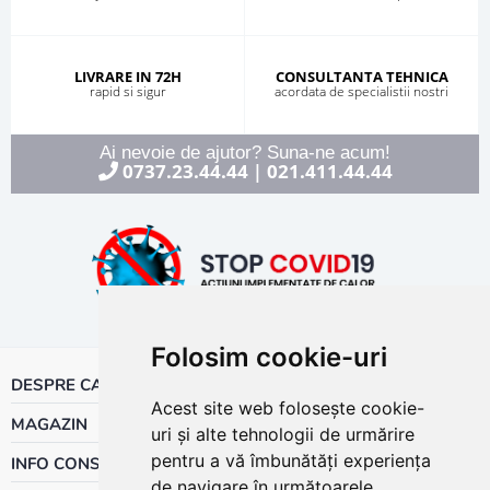
LIVRARE IN 72H
CONSULTANTA TEHNICA
rapid si sigur
acordata de specialistii nostri
Ai nevoie de ajutor? Suna-ne acum!
0737.23.44.44
021.411.44.44
|
Folosim cookie-uri
DESPRE CALOR
Acest site web folosește cookie-
MAGAZIN
uri și alte tehnologii de urmărire
pentru a vă îmbunătăți experiența
INFO CONSUMATOR
de navigare în următoarele