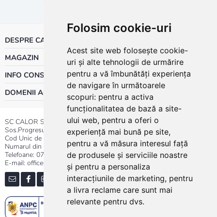
Folosim cookie-uri
DESPRE CALOR
Acest site web folosește cookie-
MAGAZIN
uri și alte tehnologii de urmărire
pentru a vă îmbunătăți experiența
INFO CONSUMATOR
de navigare în următoarele
DOMENII ACTIVITATE
scopuri:
pentru a activa
funcționalitatea de bază a site-
ului web
,
pentru a oferi o
SC CALOR SRL
Sos.Progresului nr.30-40, Sector 5, Bucuresti
experiență mai bună pe site
,
Cod Unic de Inregistrare: RO 3004724
pentru a vă măsura interesul față
Numarul din Registrul Comertului:J40/13176/1991
Telefoane:
0737.23.44.44
|
021.411.44.44
de produsele și serviciile noastre
E-mail: office@calor.ro
și pentru a personaliza
interacțiunile de marketing
,
pentru
a livra reclame care sunt mai
relevante pentru dvs
.