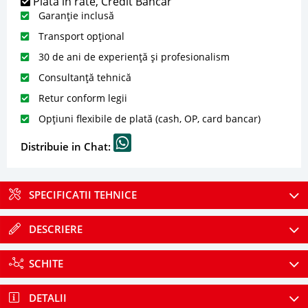
Plată în rate, Credit Bancar
Garanție inclusă
Transport opțional
30 de ani de experiență și profesionalism
Consultanță tehnică
Retur conform legii
Opțiuni flexibile de plată (cash, OP, card bancar)
Distribuie in Chat:
SPECIFICATII TEHNICE
DESCRIERE
SCHITE
DETALII