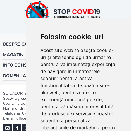
Folosim cookie-uri
DESPRE CALOR
Acest site web folosește cookie-
MAGAZIN
uri și alte tehnologii de urmărire
pentru a vă îmbunătăți experiența
INFO CONSUMATOR
de navigare în următoarele
DOMENII ACTIVITATE
scopuri:
pentru a activa
funcționalitatea de bază a site-
ului web
,
pentru a oferi o
SC CALOR SRL
Sos.Progresului nr.30-40, Sector 5, Bucuresti
experiență mai bună pe site
,
Cod Unic de Inregistrare: RO 3004724
pentru a vă măsura interesul față
Numarul din Registrul Comertului:J40/13176/1991
Telefoane:
0737.23.44.44
|
021.411.44.44
de produsele și serviciile noastre
E-mail: office@calor.ro
și pentru a personaliza
interacțiunile de marketing
,
pentru