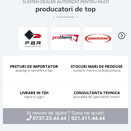
SUNTEM DEALER AUTORIZAT PENTRU MULTI
producatori de top
PRETURI DE IMPORTATOR
STOCURI MARI DE PRODUSE
avantaj in beneficiul tau
suntem mereu la dispozitia ta
LIVRARE IN 72H
CONSULTANTA TEHNICA
rapid si sigur
acordata de specialistii nostri
Ai nevoie de ajutor? Suna-ne acum!
0737.23.44.44
021.411.44.44
|