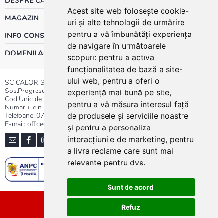
DESPRE CALOR
Acest site web folosește cookie-
MAGAZIN
uri și alte tehnologii de urmărire
pentru a vă îmbunătăți experiența
INFO CONSUMATOR
de navigare în următoarele
DOMENII ACTIVITATE
scopuri:
pentru a activa
funcționalitatea de bază a site-
ului web
,
pentru a oferi o
SC CALOR SRL
Sos.Progresului nr.30-40, Sector 5, Bucuresti
experiență mai bună pe site
,
Cod Unic de Inregistrare: RO 3004724
pentru a vă măsura interesul față
Numarul din Registrul Comertului:J40/13176/1991
Telefoane:
0737.23.44.44
|
021.411.44.44
de produsele și serviciile noastre
E-mail: office@calor.ro
și pentru a personaliza
interacțiunile de marketing
,
pentru
a livra reclame care sunt mai
relevante pentru dvs
.
Sunt de acord
Sitemap
Refuz