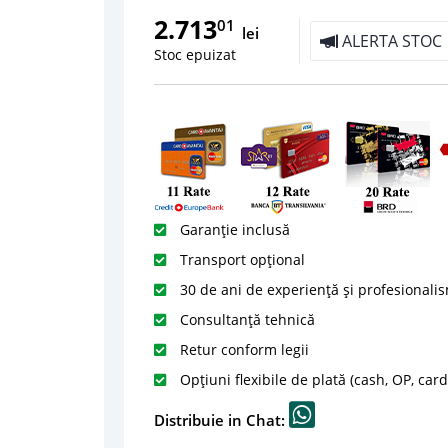
2.713
01
lei
ALERTA STOC
Stoc epuizat
Garanție inclusă
Transport opțional
30 de ani de experiență și profesionali
Consultanță tehnică
Retur conform legii
Opțiuni flexibile de plată (cash, OP, car
Distribuie in Chat: