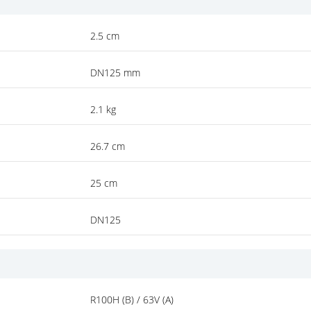
2.5 cm
DN125 mm
2.1 kg
26.7 cm
25 cm
DN125
R100H (B) / 63V (A)