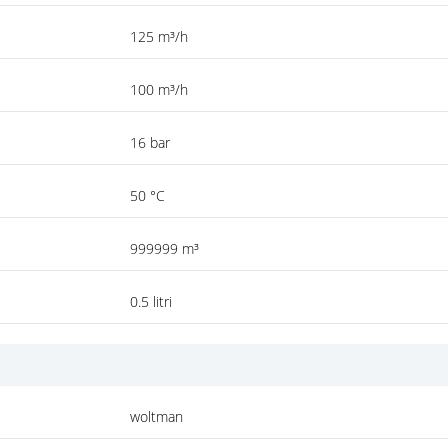
125 m³/h
100 m³/h
16 bar
50 °C
999999 m³
0.5 litri
woltman