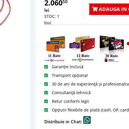
2.060
50
ADAUGA IN 
lei
STOC: 1
buc
Garanție inclusă
Transport opțional
30 de ani de experiență și profesionali
Consultanță tehnică
Retur conform legii
Opțiuni flexibile de plată (cash, OP, car
Distribuie in Chat: