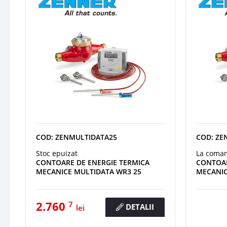
COD: ZENMULTIDATA25
COD: ZE
Stoc epuizat
La coma
CONTOARE DE ENERGIE TERMICA
CONTOAR
MECANICE MULTIDATA WR3 25
MECANIC
2.760
7
DETALII
lei