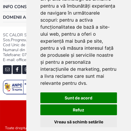
pentru a vă îmbunătăți experiența
INFO CONSUMATOR
de navigare în următoarele
DOMENII ACTIVITATE
scopuri:
pentru a activa
funcționalitatea de bază a site-
ului web
,
pentru a oferi o
SC CALOR SRL
Sos.Progresului nr.30-40, Sector 5, Bucuresti
experiență mai bună pe site
,
Cod Unic de Inregistrare: RO 3004724
pentru a vă măsura interesul față
Numarul din Registrul Comertului:J40/13176/1991
Telefoane:
0737.23.44.44
|
021.411.44.44
de produsele și serviciile noastre
E-mail: office@calor.ro
și pentru a personaliza
interacțiunile de marketing
,
pentru
a livra reclame care sunt mai
relevante pentru dvs
.
Sunt de acord
Sitemap
Refuz
Vreau să schimb setările
Toate drepturile rezervate SC Calor SRL :: Copyright 2021 :: Realizat de