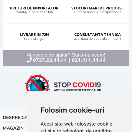
PRETURI DE IMPORTATOR
STOCURI MARI DE PRODUSE
avantaj in beneficiul tau
suntem mereu la dispozitia ta
LIVRARE IN 72H
CONSULTANTA TEHNICA
rapid si sigur
acordata de specialistii nostri
Ai nevoie de ajutor? Suna-ne acum!
0737.23.44.44
021.411.44.44
|
Folosim cookie-uri
DESPRE CALOR
Acest site web folosește cookie-
MAGAZIN
uri și alte tehnologii de urmărire